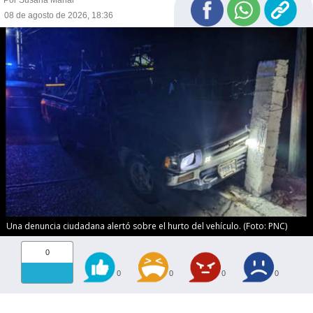
08 de agosto de 2026, 18:36
Una denuncia ciudadana alertó sobre el hurto del vehículo. (Foto: PNC)
0
0
0
0
0