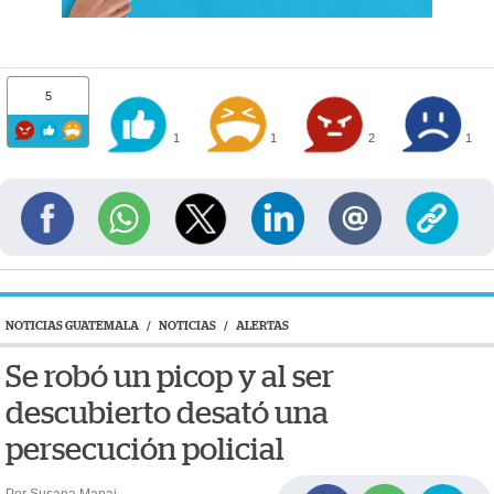
5
1
1
2
1
NOTICIAS GUATEMALA
/
NOTICIAS
/
ALERTAS
Se robó un picop y al ser
descubierto desató una
persecución policial
Por Susana Manai