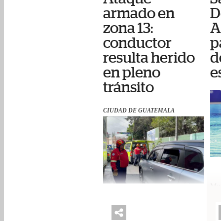
armado en
D
zona 13:
A
conductor
p
resulta herido
d
en pleno
e
tránsito
CIUDAD DE GUATEMALA
Muc
atl
ago
La víctima se conducía en su