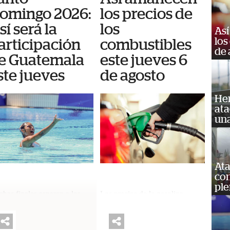
omingo 2026:
los precios de
sí será la
los
Así
los
articipación
combustibles
de 
e Guatemala
este jueves 6
ste jueves
de agosto
Her
ata
una
Ata
con
ple
has finales esperan a los
Los precios de la gasolina
etas nacionales este 6 de
registran una leve disminución,
sto en las distintas
mientras que el diésel se