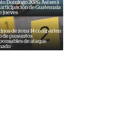
to Domingo 2026: Así será
participación de Guatemala
e jueves
inos de zona 14 comparten
o de presuntos
ponsables de ataque
mado