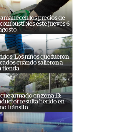
 amanecen los precios de
 combustibles este jueves 6
agosto
idos: Los niños que fueron
cados cuando salieron a
 tienda
que armado en zona 13:
ductor resulta herido en
no tránsito