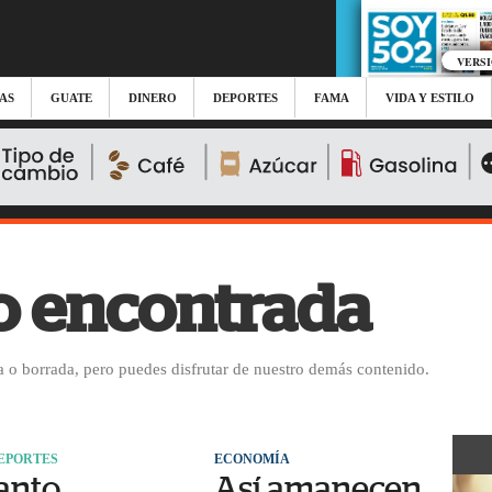
VERS
AS
GUATE
DINERO
DEPORTES
FAMA
VIDA Y ESTILO
o encontrada
 o borrada, pero puedes disfrutar de nuestro demás contenido.
DEPORTES
ECONOMÍA
anto
Así amanecen