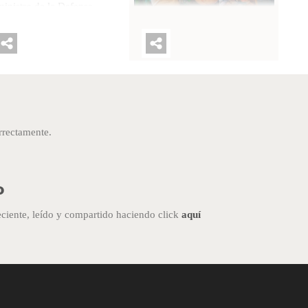
ministro de la Defensa
ional dio a conocer lo que
á el "nuevo soldado
Una pareja de República
temalteco", que utilizará el
Dominicana lanzó una curiosa
il M4 de fabricación
invitación revelando que se
tadounidense.OTRAS
casaría en Guatemala. OTRAS
ICIAS: La construcción del
NOTICIAS: La épica salida de
nte Belice II iniciará en el 17
una pareja recién casada en
orrectamente.
agostoEn la conferencia, el
Antigua que se hizo viralEn un
istro de la Defensa, Henry
video publicado en
nz, informó que el proyecto
Instagram, Arturo Castillo le
o
la Brigada de Operaciones de
preguntó a su novia Sarah
va que se desarrolla en La
Méndez en qué lugar del mundo
ciente, leído y compartido haciendo click
aquí
ertad, Petén, no sólo va
se casarían.
nzado, sino que prevé la
[attach_entity|type=inline_element|id
orporación del "nuevo
hizo girar un globo terráqueo y
dado del Ejército".Durante su
la incógnita se fue disipando
osición, el
mientras destacaba la