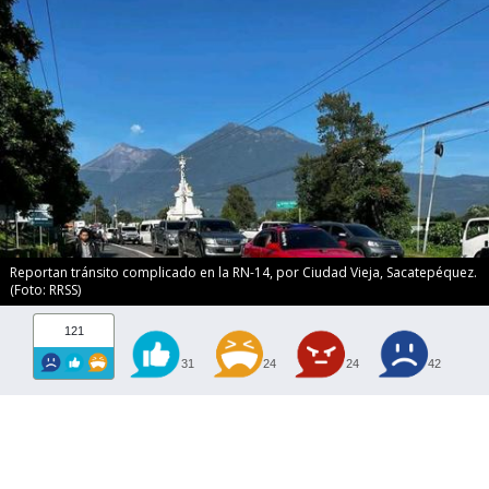
Reportan tránsito complicado en la RN-14, por Ciudad Vieja, Sacatepéquez.
(Foto: RRSS)
121
31
24
24
42