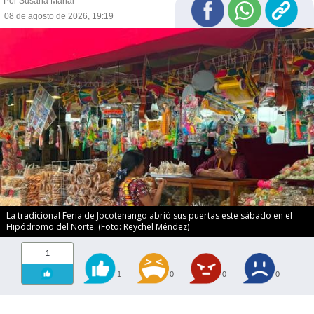
Por Susana Manai
08 de agosto de 2026, 19:19
La tradicional Feria de Jocotenango abrió sus puertas este sábado en el
Hipódromo del Norte. (Foto: Reychel Méndez)
1
1
0
0
0