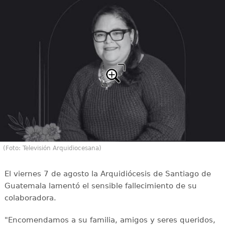
(Foto: Televisión Arquidiocesana)
El viernes 7 de agosto la Arquidiócesis de Santiago de
Guatemala lamentó el sensible fallecimiento de su
colaboradora.
"Encomendamos a su familia, amigos y seres queridos,