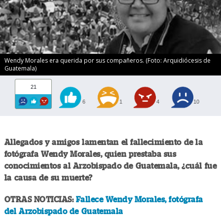
Wendy Morales era querida por sus compañeros. (Foto: Arquidiócesis de
Guatemala)
21
6
1
4
10
Allegados y amigos lamentan el fallecimiento de la
fotógrafa Wendy Morales, quien prestaba sus
conocimientos al Arzobispado de Guatemala, ¿cuál fue
la causa de su muerte?
OTRAS NOTICIAS:
Fallece Wendy Morales, fotógrafa
del Arzobispado de Guatemala