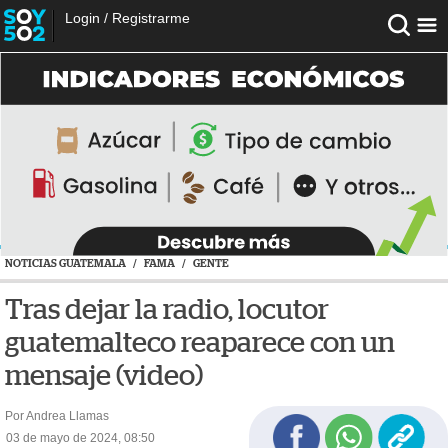
Login
/
Registrarme
NOTICIAS GUATEMALA
/
FAMA
/
GENTE
Tras dejar la radio, locutor
guatemalteco reaparece con un
mensaje (video)
Por Andrea Llamas
03 de mayo de 2024, 08:50