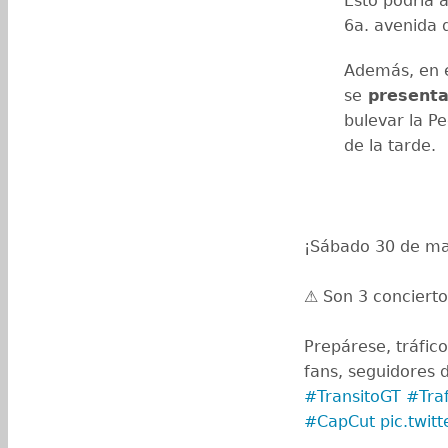
Esto podría a
6a. avenida 
Además, en e
se
presentar
bulevar la P
de la tarde.
¡Sábado 30 de ma
⚠️ Son 3 conciert
Prepárese, tráfico
fans, seguidores d
#TransitoGT
#Tra
#CapCut
pic.twi