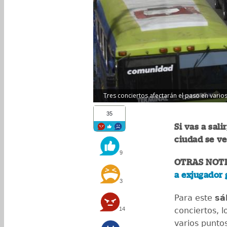
Tres conciertos afectarán el paso en varios
35
Si vas a sal
ciudad se ve
9
OTRAS NOTI
a exjugador 
3
Para este
sá
14
conciertos, l
varios puntos