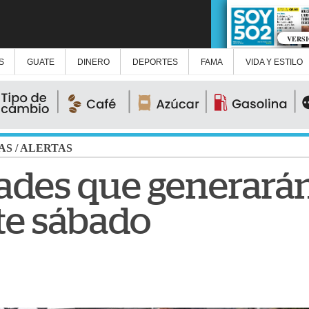
VERS
S
GUATE
DINERO
DEPORTES
FAMA
VIDA Y ESTILO
AS
/
ALERTAS
ades que generarán 
ste sábado