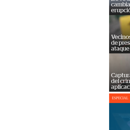
cambia 
erupci
Vecino
de pre
ataque
Captur
del cr
aplicac
ESPECIAL