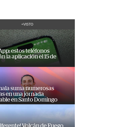
+VISTO
pp: estos teléfonos
n la aplicación el 15 de
ala suma numerosas
as en una jornada
dable en Santo Domingo
diferente! Volcán de Fuego