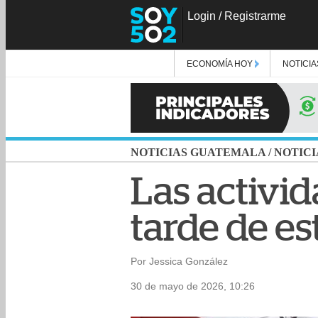
Login
/
Registrarme
ECONOMÍA HOY
NOTICIA
NOTICIAS GUATEMALA
/
NOTICI
Las activid
tarde de e
Por Jessica González
30 de mayo de 2026, 10:26