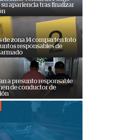
su apariencia tras finalizar
ón
s de zona 14 comparten foto
suntos responsables de
 armado
an a presunto responsable
imen de conductor de
ión