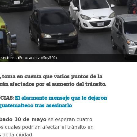
 sectores. (Foto: archivo/Soy502)
ir, toma en cuenta que varios puntos de la
rán afectados por el aumento del tránsito.
CIAS:
El alarmante mensaje que le dejaron
guatemalteco tras asesinarlo
bado 30 de mayo
se esperan cuatro
os cuales podrían afectar el tránsito en
 de la ciudad.