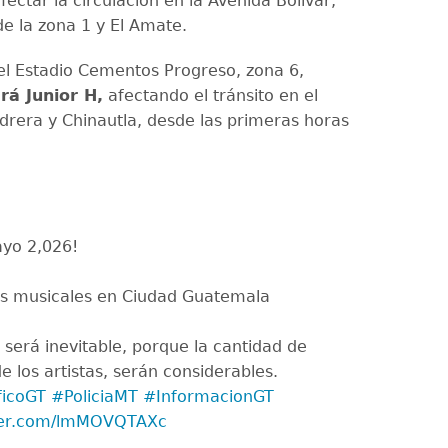
fectar la circulación en la Avenida Bolívar,
de la zona 1 y El Amate.
l Estadio Cementos Progreso, zona 6,
á Junior H,
afectando el tránsito en el
edrera y Chinautla, desde las primeras horas
yo 2,026!
os musicales en Ciudad Guatemala
 será inevitable, porque la cantidad de
e los artistas, serán considerables.
ficoGT
#PoliciaMT
#InformacionGT
tter.com/lmMOVQTAXc