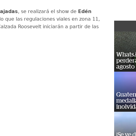
ajadas
, se realizará el show de
Edén
lo que las regulaciones viales en zona 11,
Calzada Roosevelt iniciarán a partir de las
.
WhatsA
perderá
agosto
Guatem
medall
inolvi
¡Se ve 