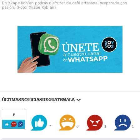
En Xkape Kobʼan podrás disfrutar de café artesanal preparado con
pasión. (Foto: Xkape Kobʼan)
ÚLTIMAS NOTICIAS DE GUATEMALA
9
7
0
1
1