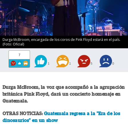
Durga McBroom, encargada de los coros de Pink Floyd estará en el país.
(Foto: Oficial)
7
1
1
5
0
Durga McBroom, la voz que acompañó a la agrupación
británica Pink Floyd, dará un concierto homenaje en
Guatemala.
OTRAS NOTICIAS:
Guatemala regresa a la "Era de los
dinosaurios" en un show