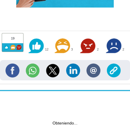
19
12
3
2
2
Obteniendo...