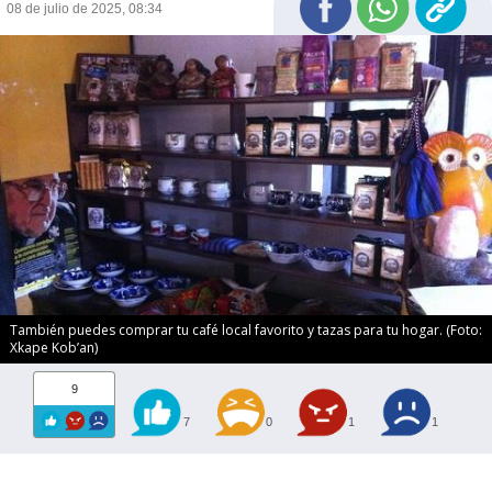
08 de julio de 2025, 08:34
También puedes comprar tu café local favorito y tazas para tu hogar. (Foto:
Xkape Kobʼan)
9
7
0
1
1