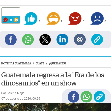
7
1
1
5
0
NOTICIAS GUATEMALA
/
GUATE
/
¿QUÉ HACER?
Guatemala regresa a la "Era de los
dinosaurios" en un show
Por Selene Mejía
07 de agosto de 2026, 00:25