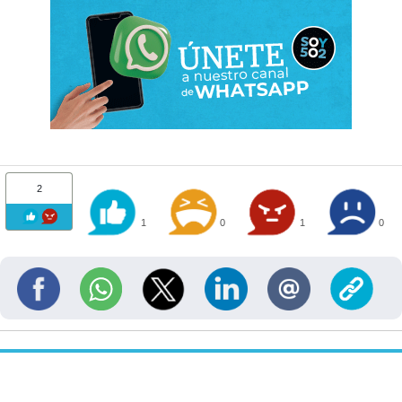
2
1
0
1
0