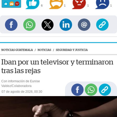
6
1
1
1
NOTICIAS GUATEMALA
/
NOTICIAS
/
SEGURIDAD Y JUSTICIA
Iban por un televisor y terminaron
tras las rejas
Con información de Eunise
Valdez/Colaboradora
07 de agosto de 2026, 00:30