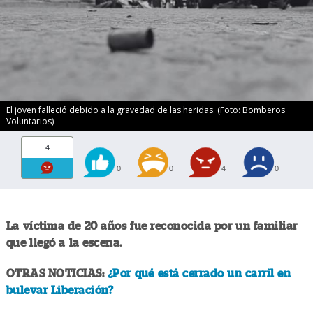
El joven falleció debido a la gravedad de las heridas. (Foto: Bomberos
Voluntarios)
4
0
0
4
0
La víctima de 20 años fue reconocida por un familiar
que llegó a la escena.
OTRAS NOTICIAS:
¿Por qué está cerrado un carril en
bulevar Liberación?