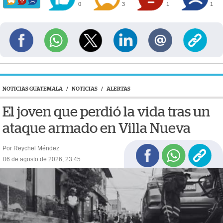
0
3
1
1
NOTICIAS GUATEMALA
/
NOTICIAS
/
ALERTAS
El joven que perdió la vida tras un
ataque armado en Villa Nueva
Por Reychel Méndez
06 de agosto de 2026, 23:45