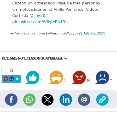
Captan un arriesgado viaje de tres personas
en motocicleta en el Anillo Periférico. Video:
Cortesía
@soy502
pic.twitter.com/WIkpcRb13h
— Verónica Gamboa (@VeronicaGSoy502)
July 25, 2023
ÚLTIMAS NOTICIAS DE GUATEMALA
26
2
1
16
7