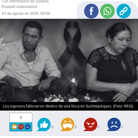
Con información de Surama
Rodas/Colaboradora
07 de agosto de 2026, 00:09
Los esposos fallecieron dentro de una finca en Suchitepéquez. (Foto: RRSS)
5
0
3
1
1