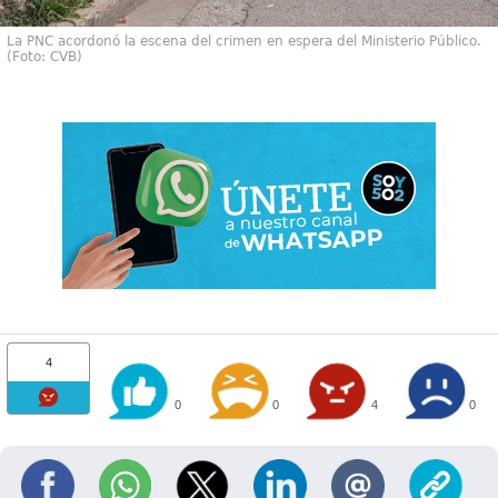
La PNC acordonó la escena del crimen en espera del Ministerio Público.
(Foto: CVB)
4
0
0
4
0