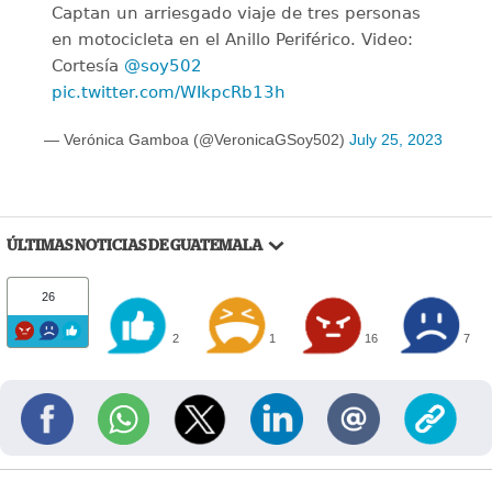
Captan un arriesgado viaje de tres personas
en motocicleta en el Anillo Periférico. Video:
Cortesía
@soy502
pic.twitter.com/WIkpcRb13h
— Verónica Gamboa (@VeronicaGSoy502)
July 25, 2023
ÚLTIMAS NOTICIAS DE GUATEMALA
26
2
1
16
7