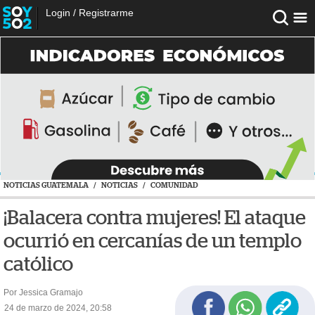
Login
/
Registrarme
NOTICIAS GUATEMALA
/
NOTICIAS
/
COMUNIDAD
¡Balacera contra mujeres! El ataque
ocurrió en cercanías de un templo
católico
Por Jessica Gramajo
24 de marzo de 2024, 20:58