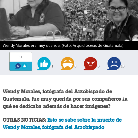
Wendy Morales era muy querida. (Foto: Arquidiócesis de Guatemala)
11
1
0
0
10
Wendy Morales, fotógrafa del Arzobispado de
Guatemala, fue muy querida por sus compañeros ¿a
qué se dedicaba además de hacer imágenes?
OTRAS NOTICIAS:
Esto se sabe sobre la muerte de
Wendy Morales, fotógrafa del Arzobispado