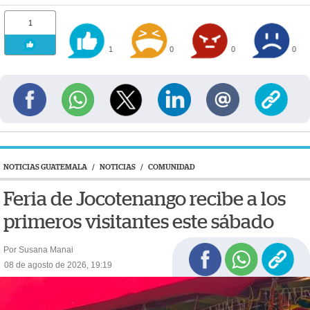
1
1
0
0
0
NOTICIAS GUATEMALA
/
NOTICIAS
/
COMUNIDAD
Feria de Jocotenango recibe a los
primeros visitantes este sábado
Por Susana Manai
08 de agosto de 2026, 19:19