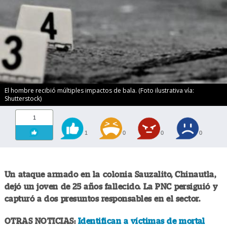
El hombre recibió múltiples impactos de bala. (Foto ilustrativa vía:
Shutterstock)
1
1
0
0
0
Un ataque armado en la colonia Sauzalito, Chinautla,
dejó un joven de 25 años fallecido. La PNC persiguió y
capturó a dos presuntos responsables en el sector.
OTRAS NOTICIAS:
Identifican a víctimas de mortal