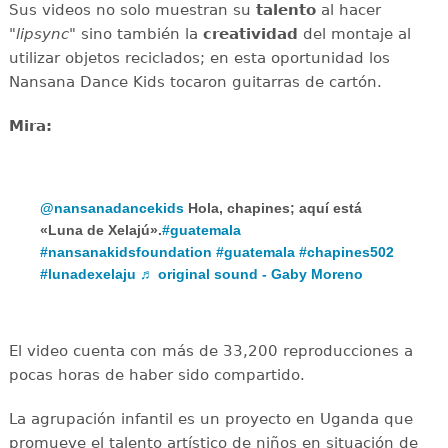
Sus videos no solo muestran su
talento
al hacer
"
lipsync
" sino también la
creatividad
del montaje al
utilizar objetos reciclados; en esta oportunidad los
Nansana Dance Kids tocaron guitarras de cartón.
Mira:
@nansanadancekids
Hola, chapines; aquí está
«Luna de Xelajú».
#guatemala
#nansanakidsfoundation
#guatemala
#chapines502
#lunadexelaju
♬ original sound - Gaby Moreno
El video cuenta con más de 33,200 reproducciones a
pocas horas de haber sido compartido.
La agrupación infantil es un proyecto en Uganda que
promueve el talento artístico de niños en situación de