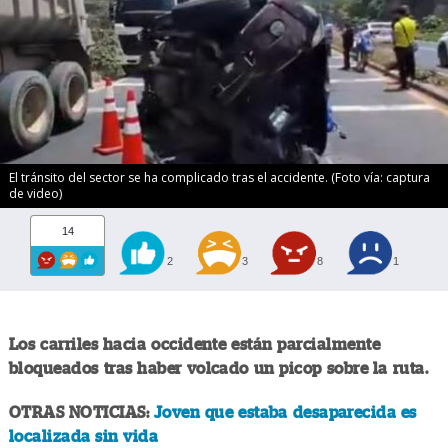
El tránsito del sector se ha complicado tras el accidente. (Foto vía: captura
de video)
14
2
3
8
1
Los carriles hacia occidente están parcialmente
bloqueados tras haber volcado un picop sobre la ruta.
OTRAS NOTICIAS:
Joven que estaba desaparecida es
localizada sin vida