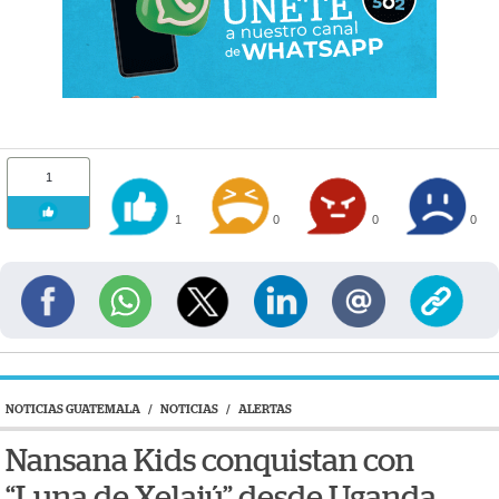
1
1
0
0
0
NOTICIAS GUATEMALA
/
NOTICIAS
/
ALERTAS
Nansana Kids conquistan con
“Luna de Xelajú” desde Uganda