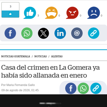
3
3
0
0
0
NOTICIAS GUATEMALA
/
NOTICIAS
/
ALERTAS
Casa del crimen en La Gomera ya
había sido allanada en enero
Por Maria Fernanda Gallo
09 de agosto de 2026, 01:45