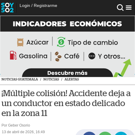
Login
/
Registrarme
NOTICIAS GUATEMALA
/
NOTICIAS
/
ALERTAS
¡Múltiple colisión! Accidente deja a
un conductor en estado delicado
en la zona 11
Por Geber Osorio
13 de abril de 2026, 16:49