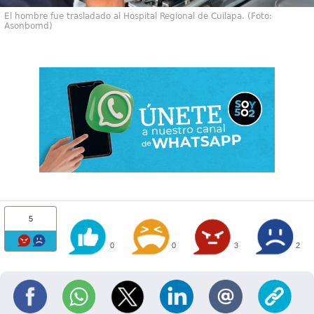
El hombre fue trasladado al Hospital Regional de Cuilapa. (Foto:
Asonbomd)
5
0
0
3
2