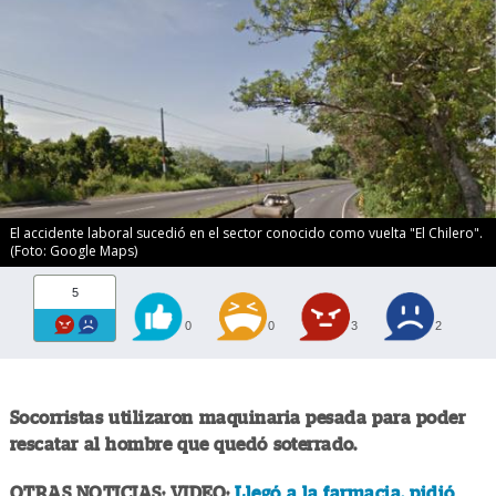
El accidente laboral sucedió en el sector conocido como vuelta "El Chilero".
(Foto: Google Maps)
5
0
0
3
2
Socorristas utilizaron maquinaria pesada para poder
rescatar al hombre que quedó soterrado.
OTRAS NOTICIAS: VIDEO:
Llegó a la farmacia, pidió