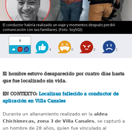
El conductor habría realizado un viaje y momentos después perdió
comunicación con sus familiares. (Foto: Soy502)
8
4
0
3
1
El hombre estuvo desaparecido por cuatro días hasta
que fue localizado sin vida.
EN CONTEXTO:
Localizan fallecido a conductor de
aplicación en Villa Canales
Durante un allanamiento realizado en la
aldea
Chichimecas, zona 3 de Villa Canales
, se capturó a
un hombre de 28 años, quien fue vinculado al