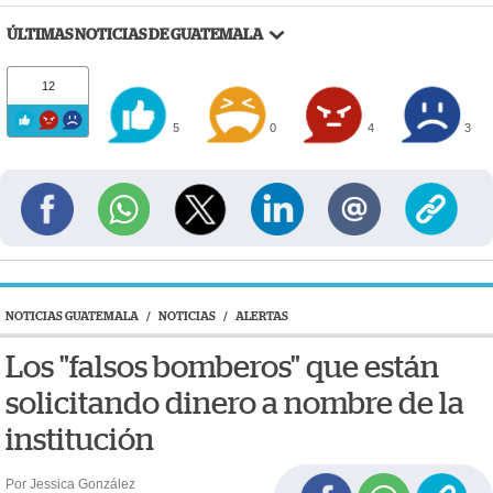
ÚLTIMAS NOTICIAS DE GUATEMALA
12
5
0
4
3
NOTICIAS GUATEMALA
/
NOTICIAS
/
ALERTAS
Los "falsos bomberos" que están
solicitando dinero a nombre de la
institución
Por Jessica González