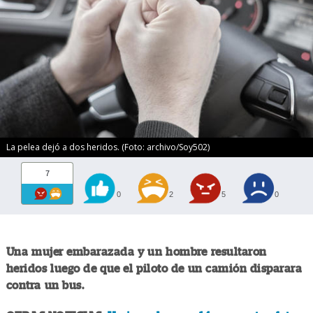
La pelea dejó a dos heridos. (Foto: archivo/Soy502)
7
0
2
5
0
Una mujer embarazada y un hombre resultaron
heridos luego de que el piloto de un camión disparara
contra un bus.