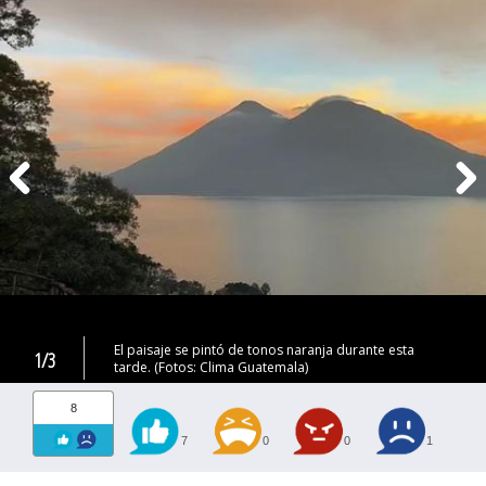
El paisaje se pintó de tonos naranja durante esta
1/3
tarde. (Fotos: Clima Guatemala)
8
7
0
0
1