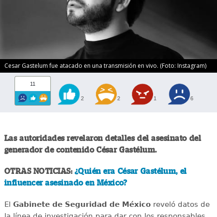
Cesar Gastelum fue atacado en una transmisión en vivo. (Foto: Instagram)
11
2
2
1
6
Las autoridades revelaron detalles del asesinato del
generador de contenido César Gastélum.
OTRAS NOTICIAS:
¿Quién era César Gastélum, el
influencer asesinado en México?
El
Gabinete de Seguridad de México
reveló datos de
la línea de investigación para dar con los responsables