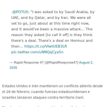
.
@POTUS
: "I was asked to by Saudi Arabia, by
UAE, and by Qatar, and by Iran. We were all
set to go, just about at this time right now,
and it would've been a massive attack... The
reason they asked [to call it off] is they think
there's a deal. There's a deal on Hormuz and
then…
https://t.co/VlwtUEB3LR
pic.twitter.com/uNNQqCya5n
— Rapid Response 47 (@RapidResponse47)
August 2,
2026
Estados Unidos e Irán mantienen un conflicto abierto desde
el 28 de febrero, cuando fuerzas estadounidenses e
israelíes lanzaron ataques contra territorio iraní.