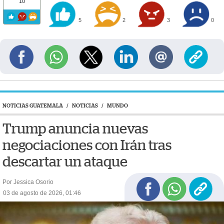
10
5
2
3
0
NOTICIAS GUATEMALA
/
NOTICIAS
/
MUNDO
Trump anuncia nuevas
negociaciones con Irán tras
descartar un ataque
Por Jessica Osorio
03 de agosto de 2026, 01:46