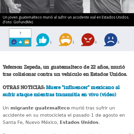
Un joven guatemalteco murió al sufrir un accidente vial en Estados Unidos.
(Foto: GoFundMe)
7
1
1
0
5
Yeferson Zepeda, un guatemalteco de 22 años, murió
tras colisionar contra un vehículo en Estados Unidos.
OTRAS NOTICIAS:
Muere "influencer" mexicano al
sufrir ataque mientras transmitía en vivo (video)
Un
migrante
guatemalteco
murió tras sufrir un
accidente en su motocicleta el pasado 1 de agosto en
Santa Fe, Nuevo México,
Estados
Unidos
.