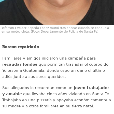
Yeferson Evelder Zepeda López murió tras chocar cuando se conducía
en su motocicleta. (Foto: Departamento de Policía de Santa Fe)
Buscan repatriarlo
Familiares y amigos iniciaron una campaña para
recaudar
fondos
que permitan trasladar el cuerpo de
Yeferson a Guatemala, donde esperan darle el último
adiós junto a sus seres queridos.
Sus allegados lo recuerdan como un
joven
trabajador
y amable
que llevaba cinco años viviendo en Santa Fe.
Trabajaba en una pizzería y apoyaba económicamente a
su madre y a otros familiares en su tierra natal.