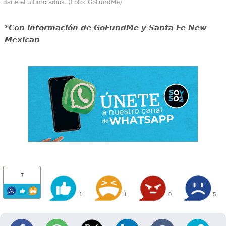
darle el último adiós. (Foto: GoFundMe)
*Con información de GoFundMe y Santa Fe New
Mexican
7
1
1
0
5