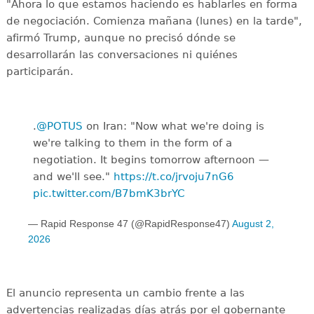
"Ahora lo que estamos haciendo es hablarles en forma
de negociación. Comienza mañana (lunes) en la tarde",
afirmó Trump, aunque no precisó dónde se
desarrollarán las conversaciones ni quiénes
participarán.
.
@POTUS
on Iran: "Now what we're doing is
we're talking to them in the form of a
negotiation. It begins tomorrow afternoon —
and we'll see."
https://t.co/jrvoju7nG6
pic.twitter.com/B7bmK3brYC
— Rapid Response 47 (@RapidResponse47)
August 2,
2026
El anuncio representa un cambio frente a las
advertencias realizadas días atrás por el gobernante