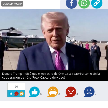
DONALD TRUMP
Donald Trump indicó que el estrecho de Ormuz se reabrirá con o sin la
cooperación de Irán. (Foto: Captura de video)
10
5
2
3
0