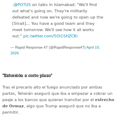
.
@POTUS
on talks in Islamabad: "We'll find
out what's going on. They're militarily
defeated and now we're going to open up the
[Strait]... You have a good team and they
meet tomorrow. We'll see how it all works
out."
pic.twitter.com/5Ol1SHZCKi
— Rapid Response 47 (@RapidResponse47)
April 10,
2026
"Extorsión a corto plazo"
Tras el precario alto el fuego anunciado por ambas
partes, Teherán aseguró que iba a empezar a cobrar un
peaje a los barcos que quieran transitar por el
estrecho
de
Ormuz
, algo que Trump aseguró que no iba a
permitir.