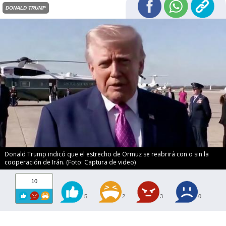
DONALD TRUMP
Donald Trump indicó que el estrecho de Ormuz se reabrirá con o sin la
cooperación de Irán. (Foto: Captura de video)
10
5
2
3
0