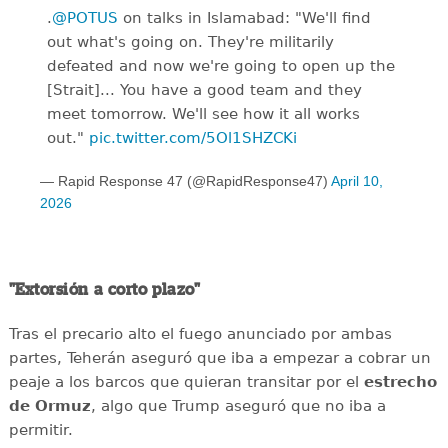
.
@POTUS
on talks in Islamabad: "We'll find
out what's going on. They're militarily
defeated and now we're going to open up the
[Strait]... You have a good team and they
meet tomorrow. We'll see how it all works
out."
pic.twitter.com/5Ol1SHZCKi
— Rapid Response 47 (@RapidResponse47)
April 10,
2026
"Extorsión a corto plazo"
Tras el precario alto el fuego anunciado por ambas
partes, Teherán aseguró que iba a empezar a cobrar un
peaje a los barcos que quieran transitar por el
estrecho
de
Ormuz
, algo que Trump aseguró que no iba a
permitir.