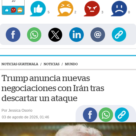
10
5
2
3
0
NOTICIAS GUATEMALA
/
NOTICIAS
/
MUNDO
Trump anuncia nuevas
negociaciones con Irán tras
descartar un ataque
Por Jessica Osorio
03 de agosto de 2026, 01:46