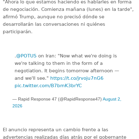
"Ahora lo que estamos haciendo es hablarles en forma
de negociación. Comienza mañana (lunes) en la tarde",
afirmó Trump, aunque no precisó dónde se
desarrollarán las conversaciones ni quiénes
participarán.
.
@POTUS
on Iran: "Now what we're doing is
we're talking to them in the form of a
negotiation. It begins tomorrow afternoon —
and we'll see."
https://t.co/jrvoju7nG6
pic.twitter.com/B7bmK3brYC
— Rapid Response 47 (@RapidResponse47)
August 2,
2026
El anuncio representa un cambio frente a las
advertencias realizadas días atrás por el gobernante