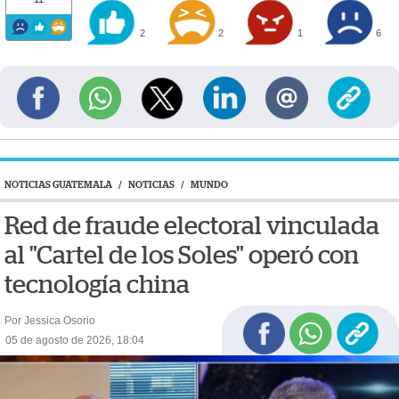
2
2
1
6
NOTICIAS GUATEMALA
/
NOTICIAS
/
MUNDO
Red de fraude electoral vinculada
al "Cartel de los Soles" operó con
tecnología china
Por Jessica Osorio
05 de agosto de 2026, 18:04