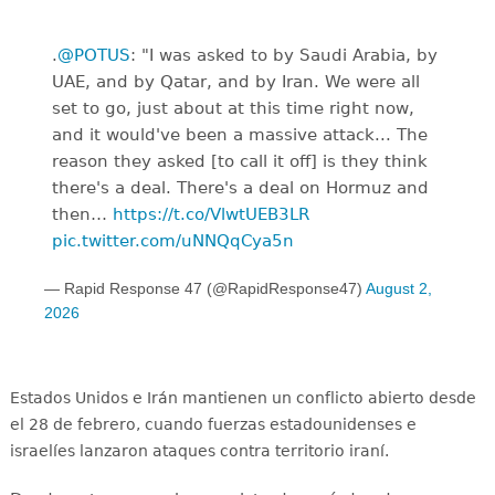
.
@POTUS
: "I was asked to by Saudi Arabia, by
UAE, and by Qatar, and by Iran. We were all
set to go, just about at this time right now,
and it would've been a massive attack... The
reason they asked [to call it off] is they think
there's a deal. There's a deal on Hormuz and
then…
https://t.co/VlwtUEB3LR
pic.twitter.com/uNNQqCya5n
— Rapid Response 47 (@RapidResponse47)
August 2,
2026
Estados Unidos e Irán mantienen un conflicto abierto desde
el 28 de febrero, cuando fuerzas estadounidenses e
israelíes lanzaron ataques contra territorio iraní.