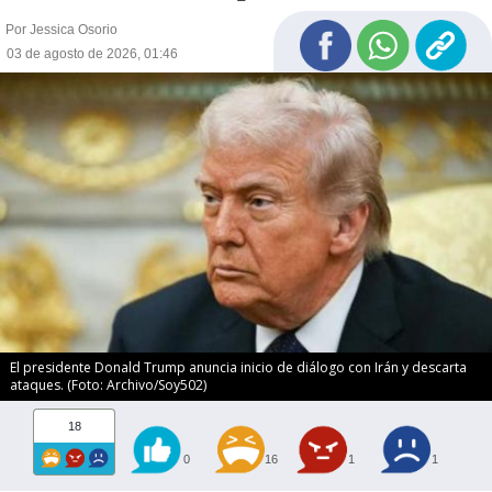
Por Jessica Osorio
03 de agosto de 2026, 01:46
El presidente Donald Trump anuncia inicio de diálogo con Irán y descarta
ataques. (Foto: Archivo/Soy502)
18
0
16
1
1