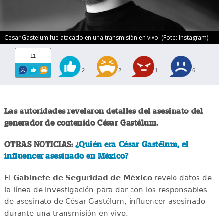
Cesar Gastelum fue atacado en una transmisión en vivo. (Foto: Instagram)
11
2
2
1
6
Las autoridades revelaron detalles del asesinato del
generador de contenido César Gastélum.
OTRAS NOTICIAS:
¿Quién era César Gastélum, el
influencer asesinado en México?
El
Gabinete de Seguridad de México
reveló datos de
la línea de investigación para dar con los responsables
de asesinato de César Gastélum, influencer asesinado
durante una transmisión en vivo.