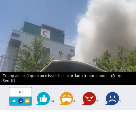
Trump anunció que Irán e Israel han acordado frenar ataques. (Foto:
Reddit)
40
24
4
3
9