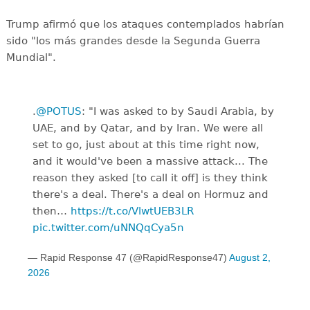
Trump afirmó que los ataques contemplados habrían
sido "los más grandes desde la Segunda Guerra
Mundial".
.
@POTUS
: "I was asked to by Saudi Arabia, by
UAE, and by Qatar, and by Iran. We were all
set to go, just about at this time right now,
and it would've been a massive attack... The
reason they asked [to call it off] is they think
there's a deal. There's a deal on Hormuz and
then…
https://t.co/VlwtUEB3LR
pic.twitter.com/uNNQqCya5n
— Rapid Response 47 (@RapidResponse47)
August 2,
2026