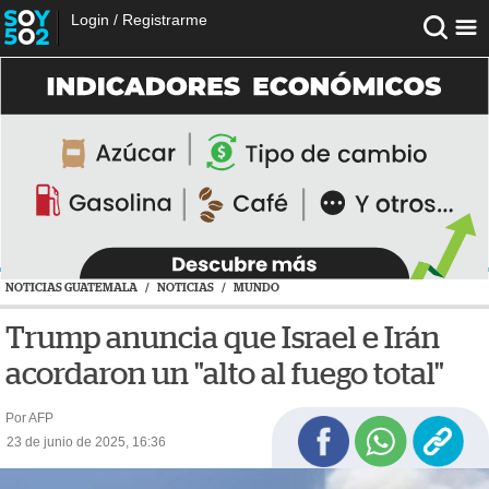
Login
/
Registrarme
NOTICIAS GUATEMALA
/
NOTICIAS
/
MUNDO
Trump anuncia que Israel e Irán
acordaron un "alto al fuego total"
Por AFP
23 de junio de 2025, 16:36