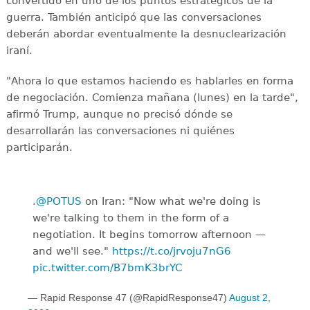
convertido en uno de los puntos estratégicos de la
guerra. También anticipó que las conversaciones
deberán abordar eventualmente la desnuclearización
iraní.
"Ahora lo que estamos haciendo es hablarles en forma
de negociación. Comienza mañana (lunes) en la tarde",
afirmó Trump, aunque no precisó dónde se
desarrollarán las conversaciones ni quiénes
participarán.
.
@POTUS
on Iran: "Now what we're doing is
we're talking to them in the form of a
negotiation. It begins tomorrow afternoon —
and we'll see."
https://t.co/jrvoju7nG6
pic.twitter.com/B7bmK3brYC
— Rapid Response 47 (@RapidResponse47)
August 2,