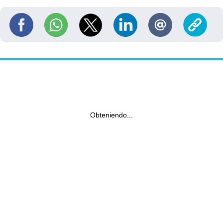
Obteniendo...