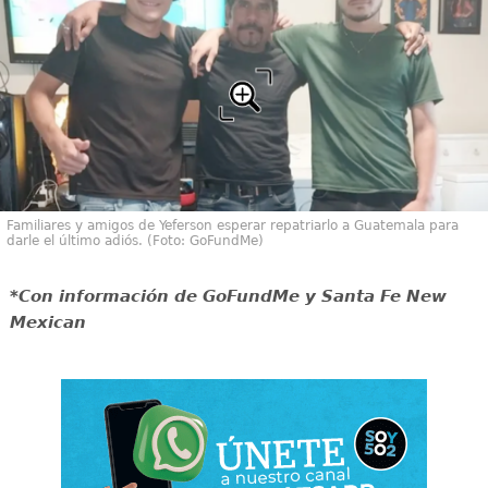
Familiares y amigos de Yeferson esperar repatriarlo a Guatemala para
darle el último adiós. (Foto: GoFundMe)
*Con información de GoFundMe y Santa Fe New
Mexican