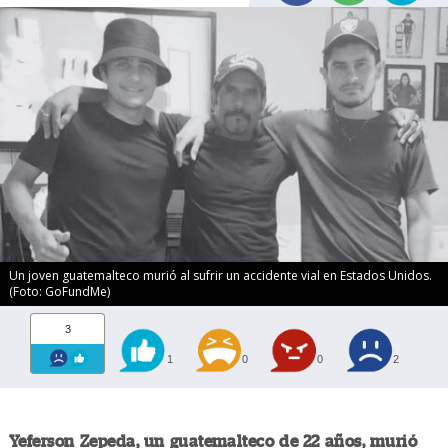
Un joven guatemalteco murió al sufrir un accidente vial en Estados Unidos.
(Foto: GoFundMe)
3
1
0
0
2
Yeferson Zepeda, un guatemalteco de 22 años, murió