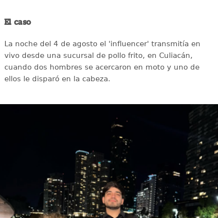
El caso
La noche del 4 de agosto el 'influencer' transmitía en
vivo desde una sucursal de pollo frito, en Culiacán,
cuando dos hombres se acercaron en moto y uno de
ellos le disparó en la cabeza.