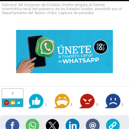
Solicitud del Congreso de Estados Unidos dirigida al Comité
Interinstitucional del gobierno de los Estados Unidos, presidido por el
Departamento del Tesoro. (Foto: Captura de pantalla)
7
1
2
3
1