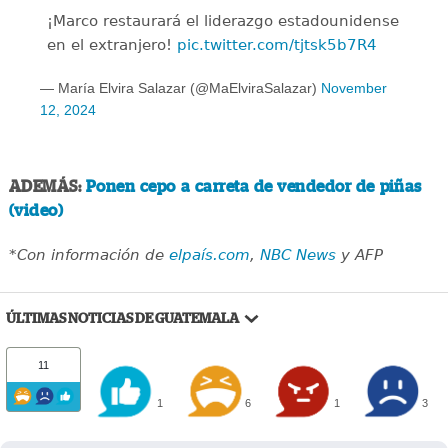
¡Marco restaurará el liderazgo estadounidense
en el extranjero!
pic.twitter.com/tjtsk5b7R4
— María Elvira Salazar (@MaElviraSalazar)
November
12, 2024
ADEMÁS:
Ponen cepo a carreta de vendedor de piñas
(video)
*Con información de
elpaís.com
,
NBC News
y AFP
ÚLTIMAS NOTICIAS DE GUATEMALA
11
1
6
1
3