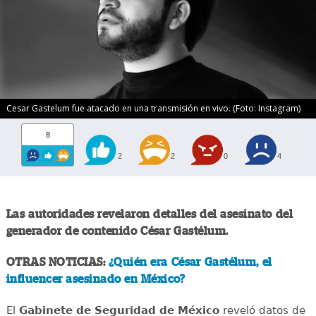
Cesar Gastelum fue atacado en una transmisión en vivo. (Foto: Instagram)
8
2
2
0
4
Las autoridades revelaron detalles del asesinato del
generador de contenido César Gastélum.
OTRAS NOTICIAS:
¿Quién era César Gastélum, el
influencer asesinado en México?
El
Gabinete de Seguridad de México
reveló datos de