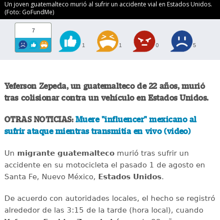
Un joven guatemalteco murió al sufrir un accidente vial en Estados Unidos.
(Foto: GoFundMe)
7
1
1
0
5
Yeferson Zepeda, un guatemalteco de 22 años, murió
tras colisionar contra un vehículo en Estados Unidos.
OTRAS NOTICIAS:
Muere "influencer" mexicano al
sufrir ataque mientras transmitía en vivo (video)
Un
migrante
guatemalteco
murió tras sufrir un
accidente en su motocicleta el pasado 1 de agosto en
Santa Fe, Nuevo México,
Estados
Unidos
.
De acuerdo con autoridades locales, el hecho se registró
alrededor de las 3:15 de la tarde (hora local), cuando