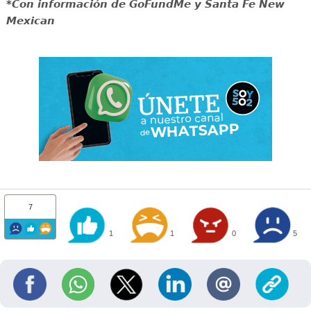
*Con información de GoFundMe y Santa Fe New
Mexican
7
1
1
0
5