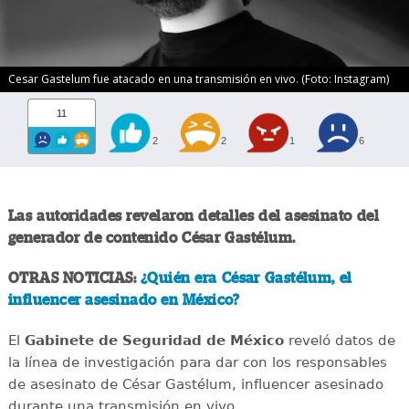
Cesar Gastelum fue atacado en una transmisión en vivo. (Foto: Instagram)
11
2
2
1
6
Las autoridades revelaron detalles del asesinato del
generador de contenido César Gastélum.
OTRAS NOTICIAS:
¿Quién era César Gastélum, el
influencer asesinado en México?
El
Gabinete de Seguridad de México
reveló datos de
la línea de investigación para dar con los responsables
de asesinato de César Gastélum, influencer asesinado
durante una transmisión en vivo.