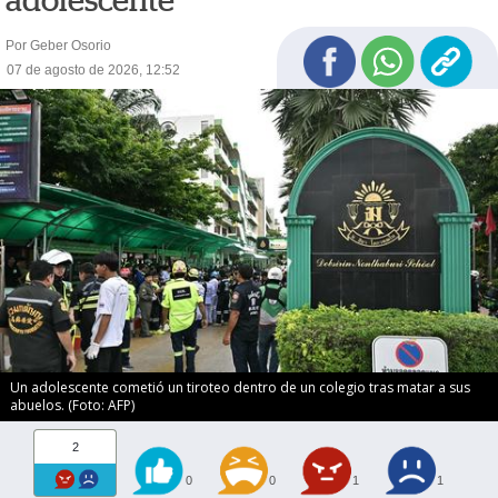
adolescente
Por Geber Osorio
07 de agosto de 2026, 12:52
Un adolescente cometió un tiroteo dentro de un colegio tras matar a sus
abuelos. (Foto: AFP)
2
0
0
1
1