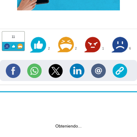
11
2
2
1
6
Obteniendo...