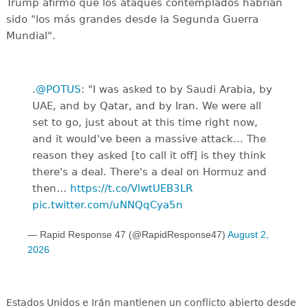
Trump afirmó que los ataques contemplados habrían
sido "los más grandes desde la Segunda Guerra
Mundial".
.
@POTUS
: "I was asked to by Saudi Arabia, by
UAE, and by Qatar, and by Iran. We were all
set to go, just about at this time right now,
and it would've been a massive attack... The
reason they asked [to call it off] is they think
there's a deal. There's a deal on Hormuz and
then…
https://t.co/VlwtUEB3LR
pic.twitter.com/uNNQqCya5n
— Rapid Response 47 (@RapidResponse47)
August 2,
2026
Estados Unidos e Irán mantienen un conflicto abierto desde