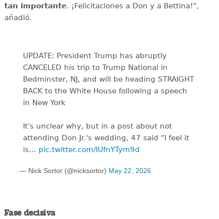
tan importante
. ¡Felicitaciones a Don y a Bettina!",
añadió.
UPDATE: President Trump has abruptly
CANCELED his trip to Trump National in
Bedminster, NJ, and will be heading STRAIGHT
BACK to the White House following a speech
in New York
It's unclear why, but in a post about not
attending Don Jr.'s wedding, 47 said "I feel it
is…
pic.twitter.com/IUfnYTym9d
— Nick Sortor (@nicksortor)
May 22, 2026
Fase decisiva