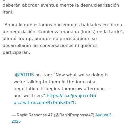
deberán abordar eventualmente la desnuclearización
iraní.
"Ahora lo que estamos haciendo es hablarles en forma
de negociación. Comienza mañana (lunes) en la tarde",
afirmó Trump, aunque no precisó dónde se
desarrollarán las conversaciones ni quiénes
participarán.
.
@POTUS
on Iran: "Now what we're doing is
we're talking to them in the form of a
negotiation. It begins tomorrow afternoon —
and we'll see."
https://t.co/jrvoju7nG6
pic.twitter.com/B7bmK3brYC
— Rapid Response 47 (@RapidResponse47)
August 2,
2026