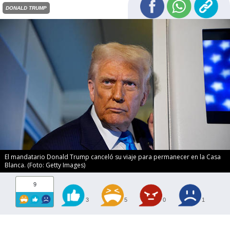
DONALD TRUMP
El mandatario Donald Trump canceló su viaje para permanecer en la Casa
Blanca. (Foto: Getty Images)
9
3
5
0
1