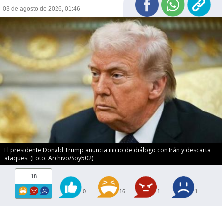
03 de agosto de 2026, 01:46
El presidente Donald Trump anuncia inicio de diálogo con Irán y descarta
ataques. (Foto: Archivo/Soy502)
18
0
16
1
1