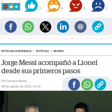
2
4
6
1
NOTICIAS GUATEMALA
/
NOTICIAS
/
MUNDO
Jorge Messi acompañó a Lionel
desde sus primeros pasos
Por Susana Manai
08 de agosto de 2026, 16:33