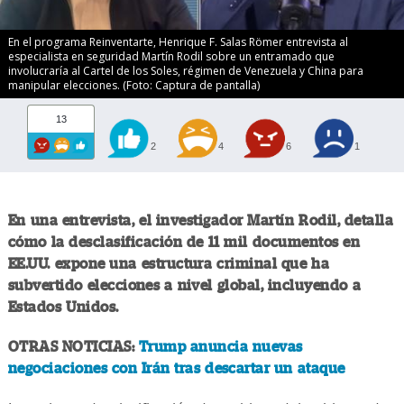
En el programa Reinventarte, Henrique F. Salas Römer entrevista al
especialista en seguridad Martín Rodil sobre un entramado que
involucraría al Cartel de los Soles, régimen de Venezuela y China para
manipular elecciones. (Foto: Captura de pantalla)
13
2
4
6
1
En una entrevista, el investigador Martín Rodil, detalla
cómo la desclasificación de 11 mil documentos en
EE.UU. expone una estructura criminal que ha
subvertido elecciones a nivel global, incluyendo a
Estados Unidos.
OTRAS NOTICIAS:
Trump anuncia nuevas
negociaciones con Irán tras descartar un ataque