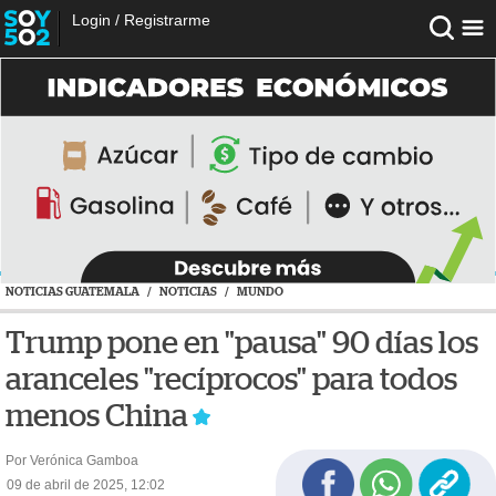
Login
/
Registrarme
NOTICIAS GUATEMALA
/
NOTICIAS
/
MUNDO
Trump pone en "pausa" 90 días los
aranceles "recíprocos" para todos
menos China
Por Verónica Gamboa
09 de abril de 2025, 12:02