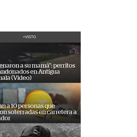
+VISTO
enaron a su mamá": perritos
andonados en Antigua
ala (Video)
an a 10 personas que
n soterradas en carretera a
ador