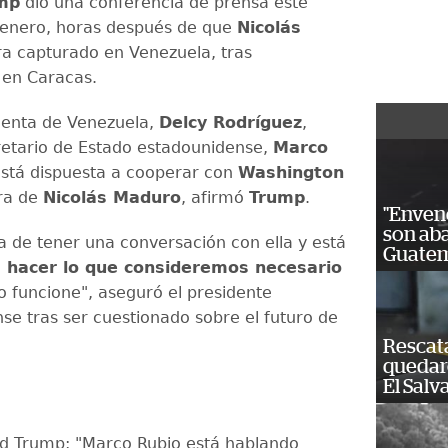
mp
dio una conferencia de prensa este
 enero, horas después de que
Nicolás
a capturado en Venezuela, tras
en Caracas.
denta de Venezuela,
Delcy Rodríguez
,
ecretario de Estado estadounidense,
Marco
está dispuesta a cooperar con
Washington
ura de
Nicolás Maduro
, afirmó
Trump
.
"Enven
son ab
 de tener una conversación con ella y está
Guatem
a hacer lo que consideremos necesario
o funcione", aseguró el presidente
se tras ser cuestionado sobre el futuro de
Rescat
quedaro
El Salv
d Trump: "Marco Rubio está hablando