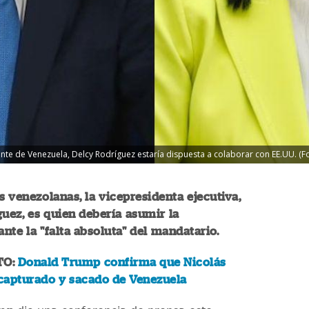
te de Venezuela, Delcy Rodríguez estaría dispuesta a colaborar con EE.UU. (Fo
es venezolanas, la vicepresidenta ejecutiva,
uez, es quien debería asumir la
ante la "falta absoluta" del mandatario.
TO:
Donald Trump confirma que Nicolás
capturado y sacado de Venezuela