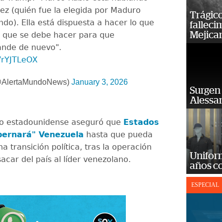
ez (quién fue la elegida por Maduro
Trágico
do). Ella está dispuesta a hacer lo que
falleci
Mejica
 que se debe hacer para que
ande de nuevo".
VrYJTLeOX
(@AlertaMundoNews)
January 3, 2026
Surgen 
Alessan
io estadounidense aseguró que
Estados
bernará" Venezuela
hasta que pueda
a transición política, tras la operación
Unifor
sacar del país al líder venezolano.
años c
ESPECIAL