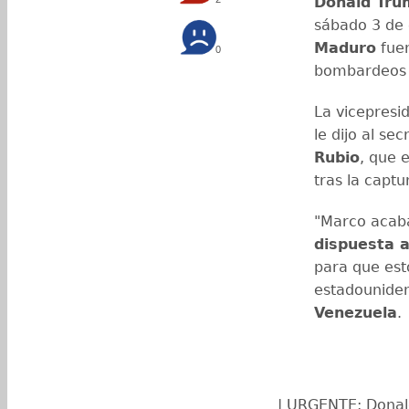
Donald Tru
sábado 3 de
Maduro
fuer
0
bombardeos 
La vicepresi
le dijo al s
Rubio
, que 
tras la capt
"Marco acaba
dispuesta 
para que est
estadouniden
Venezuela
.
| URGENTE: Donal