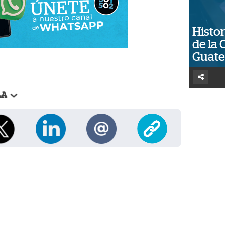
Histor
de la 
Guat
LA