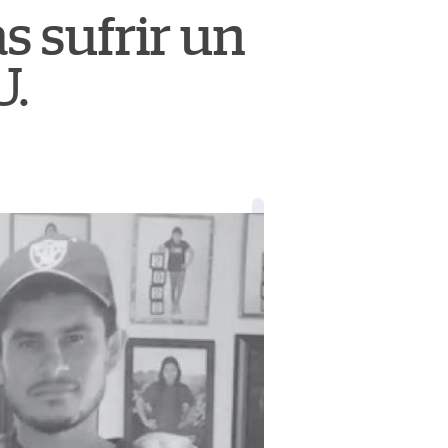
s sufrir un
U.