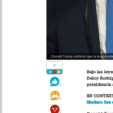
Donald Trump confirmó que la vicepresiden
5
Bajo las ley
Delcy Rodríg
presidencia 
2
EN CONTEX
1
Maduro fue 
2