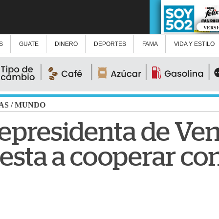
VERS
S
GUATE
DINERO
DEPORTES
FAMA
VIDA Y ESTILO
AS
/
MUNDO
epresidenta de Ven
esta a cooperar co