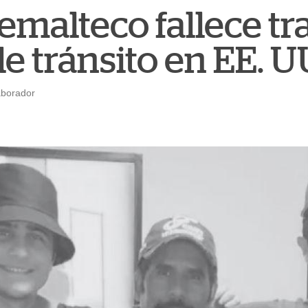
malteco fallece tra
e tránsito en EE. U
aborador