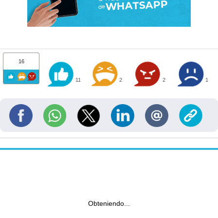
16
11
2
2
1
Obteniendo...