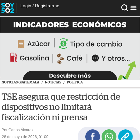
Login
/
Registrarme
NOTICIAS GUATEMALA
/
NOTICIAS
/
POLÍTICA
TSE asegura que restricción de
dispositivos no limitará
fiscalización ni prensa
Por Carlos Álvarez
28 de mayo de 2026, 01:00