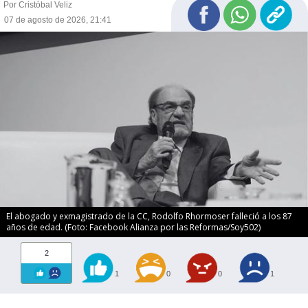
Por Cristóbal Veliz
07 de agosto de 2026, 21:41
El abogado y exmagistrado de la CC, Rodolfo Rhormoser falleció a los 87
años de edad. (Foto: Facebook Alianza por las Reformas/Soy502)
2
1
0
0
1