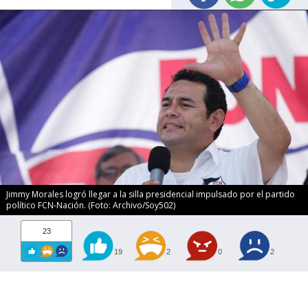
Jimmy Morales logró llegar a la silla presidencial impulsado por el partido
político FCN-Nación. (Foto: Archivo/Soy502)
23
19
2
0
2