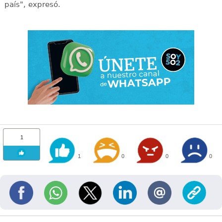
país", expresó.
1
1
0
0
0