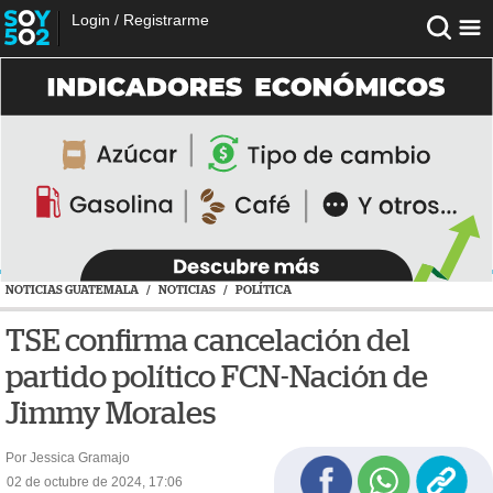
Login
/
Registrarme
NOTICIAS GUATEMALA
/
NOTICIAS
/
POLÍTICA
TSE confirma cancelación del
partido político FCN-Nación de
Jimmy Morales
Por Jessica Gramajo
02 de octubre de 2024, 17:06