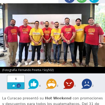
(Fotografía: Fernando Pinetta / Soy502)
6
4
0
0
2
La Curacao presentó su
Hot Weekend
con promociones
y descuentos para todos los guatemaltecos. Del 31 de