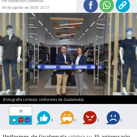
Por Redacción comercial
06 de agosto de 2026, 23:27
(Fotografía cortesía: Uniformes de Guatemala)
15
9
0
3
3
Uniformes de Guatemala
celebra su
35 aniversario