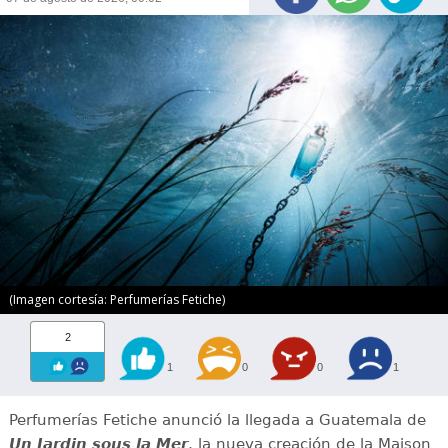
(Imagen cortesía: Perfumerías Fetiche)
2
1
0
0
1
Perfumerías Fetiche anunció la llegada a Guatemala de
Un Jardin sous la Mer
, la nueva creación de la Maison