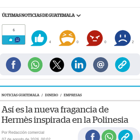
ÚLTIMAS NOTICIAS DE GUATEMALA
6
4
0
0
2
NOTICIAS GUATEMALA
/
DINERO
/
EMPRESAS
Así es la nueva fragancia de
Hermès inspirada en la Polinesia
Por Redacción comercial
07 de agosto de 2026, 00:02