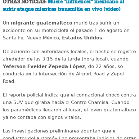
OTRAS NOTICIAS:
Muere "influencer" mexicano al
sufrir ataque mientras transmitía en vivo (video)
Un
migrante
guatemalteco
murió tras sufrir un
accidente en su motocicleta el pasado 1 de agosto en
Santa Fe, Nuevo México,
Estados
Unidos
.
De acuerdo con autoridades locales, el hecho se registró
alrededor de las 3:15 de la tarde (hora local), cuando
Yeferson Evelder Zepeda López
, de 22 años, se
conducía e
n
la intersección de Airport Road y Zepol
Road.
El reporte policial indica que el connacional chocó contra
una SUV que giraba hacia el Centro Chamisa. Cuando
los paramédicos llegaron al lugar, el joven guatemalteco
ya no contaba con signos vitales.
Las investigaciones preliminares apuntan que el
conductor del automóvil no presentaba indicios de estar