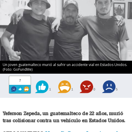
Un joven guatemalteco murió al sufrir un accidente vial en Estados Unidos.
(Foto: GoFundMe)
7
1
1
0
5
Yeferson Zepeda, un guatemalteco de 22 años, murió
tras colisionar contra un vehículo en Estados Unidos.