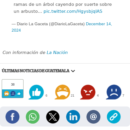
ramas de un árbol cayendo por suerte sobre
un arbusto…
pic.twitter.com/HgysbjqIAS
— Diario La Gaceta (@DiarioLaGaceta)
December 14,
2024
Con información de
La Nación
ÚLTIMAS NOTICIAS DE GUATEMALA
38
6
21
4
7