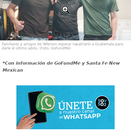
Familiares y amigos de Yeferson esperar repatriarlo a Guatemala para
darle el último adiós. (Foto: GoFundMe)
*Con información de GoFundMe y Santa Fe New
Mexican