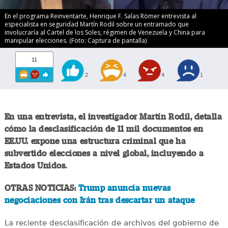
En el programa Reinventarte, Henrique F. Salas Römer entrevista al
especialista en seguridad Martín Rodil sobre un entramado que
involucraría al Cartel de los Soles, régimen de Venezuela y China para
manipular elecciones. (Foto: Captura de pantalla)
11
2
4
4
1
En una entrevista, el investigador Martín Rodil, detalla
cómo la desclasificación de 11 mil documentos en
EE.UU. expone una estructura criminal que ha
subvertido elecciones a nivel global, incluyendo a
Estados Unidos.
OTRAS NOTICIAS:
Trump anuncia nuevas
negociaciones con Irán tras descartar un ataque
La reciente desclasificación de archivos del gobierno de