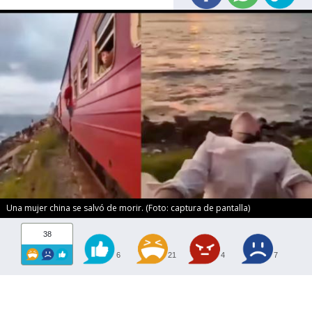
Una mujer china se salvó de morir. (Foto: captura de pantalla)
38
6
21
4
7