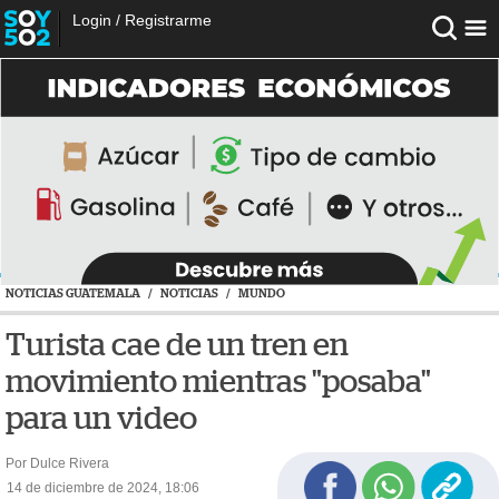
Login
/
Registrarme
NOTICIAS GUATEMALA
/
NOTICIAS
/
MUNDO
Turista cae de un tren en
movimiento mientras "posaba"
para un video
Por Dulce Rivera
14 de diciembre de 2024, 18:06