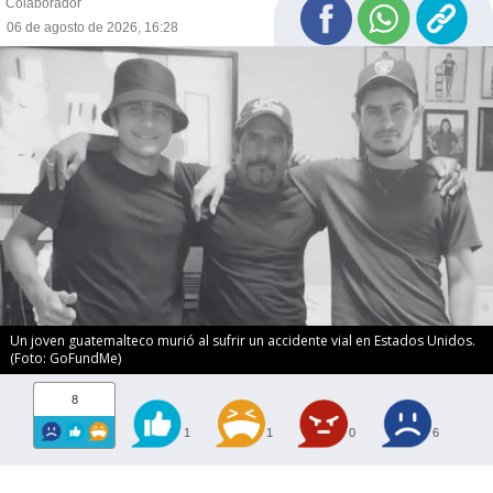
Colaborador
06 de agosto de 2026, 16:28
Un joven guatemalteco murió al sufrir un accidente vial en Estados Unidos.
(Foto: GoFundMe)
8
1
1
0
6