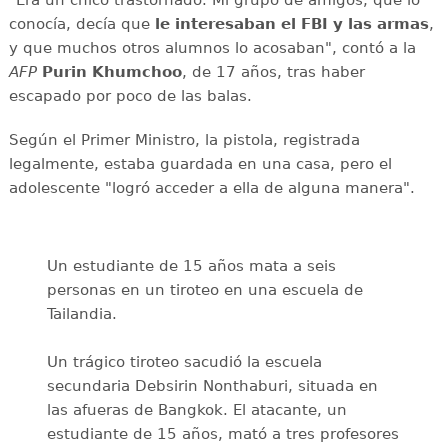
"Era un chico trastornado. Mi grupo de amigos, que lo
conocía, decía que
le interesaban el
FBI y las armas
,
y que muchos otros alumnos lo acosaban", contó a la
AFP
Purin
Khumchoo
, de 17 años, tras haber
escapado por poco de las balas.
Según el Primer Ministro, la pistola, registrada
legalmente, estaba guardada en una casa, pero el
adolescente "logró acceder a ella de alguna manera".
Un estudiante de 15 años mata a seis
personas en un tiroteo en una escuela de
Tailandia.
Un trágico tiroteo sacudió la escuela
secundaria Debsirin Nonthaburi, situada en
las afueras de Bangkok. El atacante, un
estudiante de 15 años, mató a tres profesores