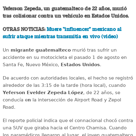
Yeferson Zepeda, un guatemalteco de 22 años, murió
tras colisionar contra un vehículo en Estados Unidos.
OTRAS NOTICIAS:
Muere "influencer" mexicano al
sufrir ataque mientras transmitía en vivo (video)
Un
migrante
guatemalteco
murió tras sufrir un
accidente en su motocicleta el pasado 1 de agosto en
Santa Fe, Nuevo México,
Estados
Unidos
.
De acuerdo con autoridades locales, el hecho se registró
alrededor de las 3:15 de la tarde (hora local), cuando
Yeferson Evelder Zepeda López
, de 22 años, se
conducía e
n
la intersección de Airport Road y Zepol
Road.
El reporte policial indica que el connacional chocó contra
una SUV que giraba hacia el Centro Chamisa. Cuando
los paramédicos llegaron al lugar, el joven guatemalteco