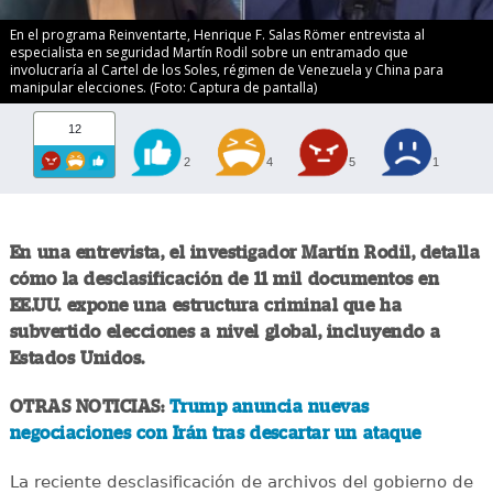
En el programa Reinventarte, Henrique F. Salas Römer entrevista al
especialista en seguridad Martín Rodil sobre un entramado que
involucraría al Cartel de los Soles, régimen de Venezuela y China para
manipular elecciones. (Foto: Captura de pantalla)
12
2
4
5
1
En una entrevista, el investigador Martín Rodil, detalla
cómo la desclasificación de 11 mil documentos en
EE.UU. expone una estructura criminal que ha
subvertido elecciones a nivel global, incluyendo a
Estados Unidos.
OTRAS NOTICIAS:
Trump anuncia nuevas
negociaciones con Irán tras descartar un ataque
La reciente desclasificación de archivos del gobierno de