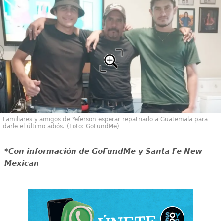
Familiares y amigos de Yeferson esperar repatriarlo a Guatemala para
darle el último adiós. (Foto: GoFundMe)
*Con información de GoFundMe y Santa Fe New
Mexican