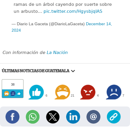
ramas de un árbol cayendo por suerte sobre
un arbusto…
pic.twitter.com/HgysbjqIAS
— Diario La Gaceta (@DiarioLaGaceta)
December 14,
2024
Con información de
La Nación
ÚLTIMAS NOTICIAS DE GUATEMALA
38
6
21
4
7