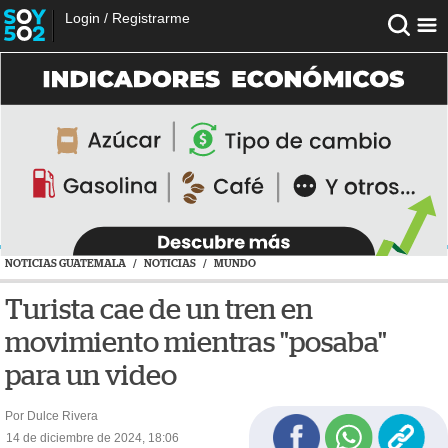
Login
/
Registrarme
NOTICIAS GUATEMALA
/
NOTICIAS
/
MUNDO
Turista cae de un tren en
movimiento mientras "posaba"
para un video
Por Dulce Rivera
14 de diciembre de 2024, 18:06