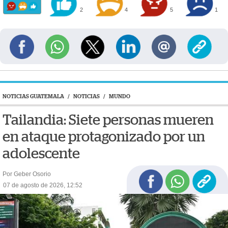
2
4
5
1
NOTICIAS GUATEMALA
/
NOTICIAS
/
MUNDO
Tailandia: Siete personas mueren
en ataque protagonizado por un
adolescente
Por Geber Osorio
07 de agosto de 2026, 12:52