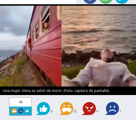
Una mujer china se salvó de morir. (Foto: captura de pantalla)
38
6
21
4
7