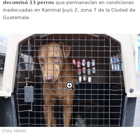
decomisó 13 perros
que permanecían en condiciones
inadecuadas en Kaminal Juyú 2, zona 7 de la Ciudad de
Guatemala.
(Foto: MAGA)