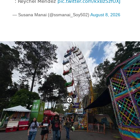
: Reychel Méndez
pic.twitter.com/kxBzSzfUXJ
— Susana Manai (@ssmanai_Soy502)
August 8, 2026