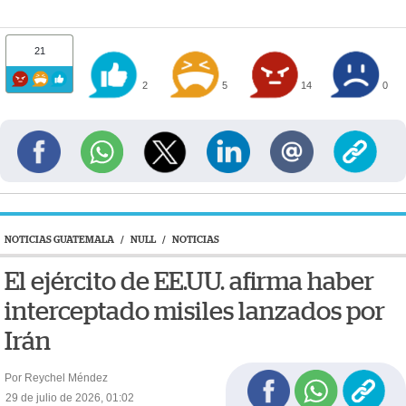
21
2
5
14
0
NOTICIAS GUATEMALA
/
NULL
/
NOTICIAS
El ejército de EE.UU. afirma haber
interceptado misiles lanzados por
Irán
Por Reychel Méndez
29 de julio de 2026, 01:02