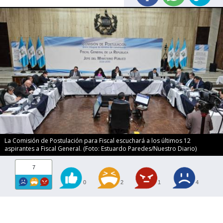
La Comisión de Postulación para Fiscal escuchará a los últimos 12
aspirantes a Fiscal General. (Foto: Estuardo Paredes/Nuestro Diario)
7
0
2
1
4