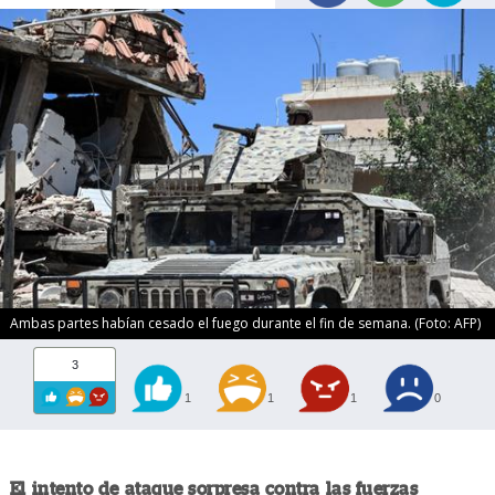
Ambas partes habían cesado el fuego durante el fin de semana. (Foto: AFP)
3
1
1
1
0
El intento de ataque sorpresa contra las fuerzas