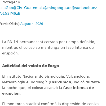
 Proteger y
alaGob
@CIV_Guatemala
@mingobguate
@surianobuezo
/Yo152IM6zB
ovialOficial)
August 4, 2026
La RN-14 permanecerá cerrada por tiempo definido,
mientras el coloso se mantenga en fase intensa de
erupción.
Actividad del volcán de Fuego
El Instituto Nacional de Sismología, Vulcanología,
Meteorología e Hidrología (
Insivumeh
) indicó durante
la noche que, el coloso alcanzó la
fase intensa de
erupción
.
El monitoreo satelital confirmó la dispersión de ceniza