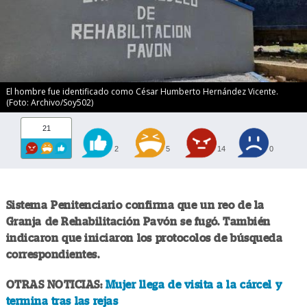
El hombre fue identificado como César Humberto Hernández Vicente.
(Foto: Archivo/Soy502)
21
2
5
14
0
Sistema Penitenciario confirma que un reo de la
Granja de Rehabilitación Pavón se fugó. También
indicaron que iniciaron los protocolos de búsqueda
correspondientes.
OTRAS NOTICIAS:
Mujer llega de visita a la cárcel y
termina tras las rejas