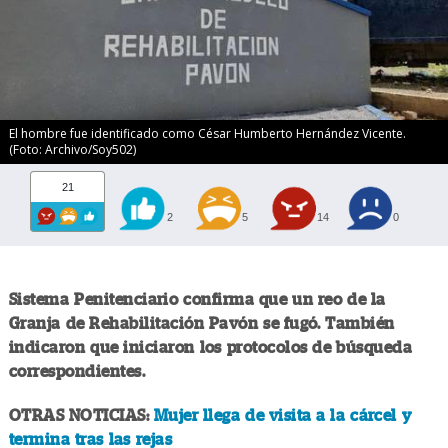
El hombre fue identificado como César Humberto Hernández Vicente.
(Foto: Archivo/Soy502)
21
2
5
14
0
Sistema Penitenciario confirma que un reo de la
Granja de Rehabilitación Pavón se fugó. También
indicaron que iniciaron los protocolos de búsqueda
correspondientes.
OTRAS NOTICIAS:
Mujer llega de visita a la cárcel y
termina tras las rejas