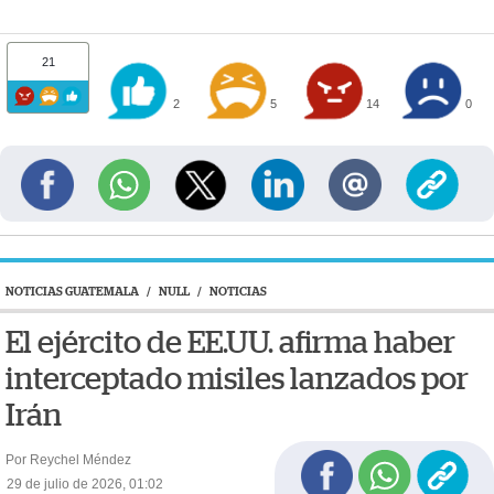
21
2
5
14
0
NOTICIAS GUATEMALA
/
NULL
/
NOTICIAS
El ejército de EE.UU. afirma haber
interceptado misiles lanzados por
Irán
Por Reychel Méndez
29 de julio de 2026, 01:02