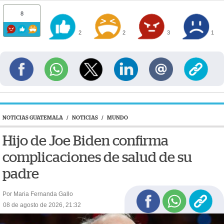
8
2
2
3
1
NOTICIAS GUATEMALA
/
NOTICIAS
/
MUNDO
Hijo de Joe Biden confirma
complicaciones de salud de su
padre
Por Maria Fernanda Gallo
08 de agosto de 2026, 21:32