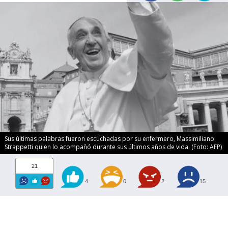
Sus últimas palabras fueron escuchadas por su enfermero, Massimiliano
Strappetti quien lo acompañó durante sus últimos años de vida. (Foto: AFP)
21
4
0
2
15