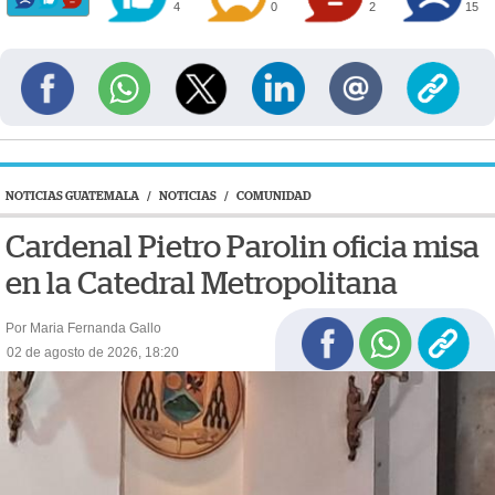
4
0
2
15
NOTICIAS GUATEMALA
/
NOTICIAS
/
COMUNIDAD
Cardenal Pietro Parolin oficia misa
en la Catedral Metropolitana
Por Maria Fernanda Gallo
02 de agosto de 2026, 18:20