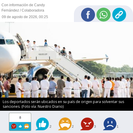
Con información de Candy
Fernández / Colaboradora
09 de agosto de 2026, 00:25
Los deportados serán ubicados en su país de origen para solventar sus
sanciones. (Foto vía: Nuestro Diario)
8
2
2
3
1