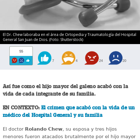
El Dr. Chew laboraba en el área de Ortopedia y Traumatologí­a del Hospital
General San Juan de Dios. (Foto: Shutterstock)
55
7
4
24
20
Así fue como el hijo mayor del galeno acabó con la
vida de cada integrante de su familia.
EN CONTEXTO:
El crimen que acabó con la vida de un
médico del Hospital General y su familia
El doctor
Rolando Chew
, su esposa y tres hijos
menores fueron atacados brutalmente por el hijo mayor