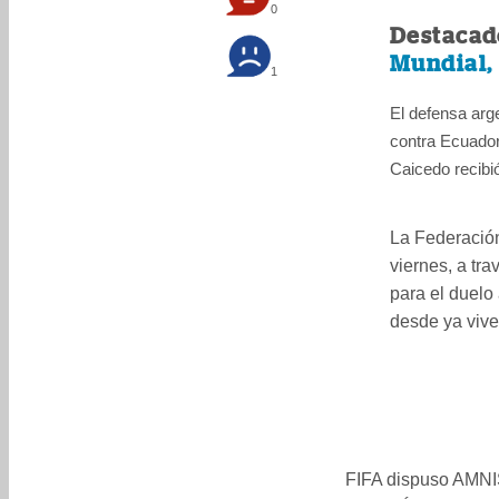
0
Destacad
Mundial,
1
El defensa arge
contra Ecuador
Caicedo recibió
La Federación
viernes, a tr
para el duelo 
desde ya vive 
FIFA dispuso AMN