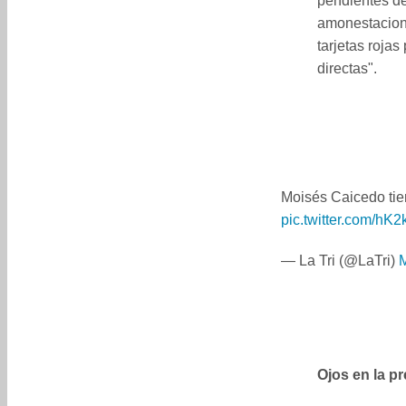
pendientes de
amonestacione
tarjetas rojas
directas".
Moisés Caicedo tie
pic.twitter.com/hK
— La Tri (@LaTri)
M
Ojos en la p