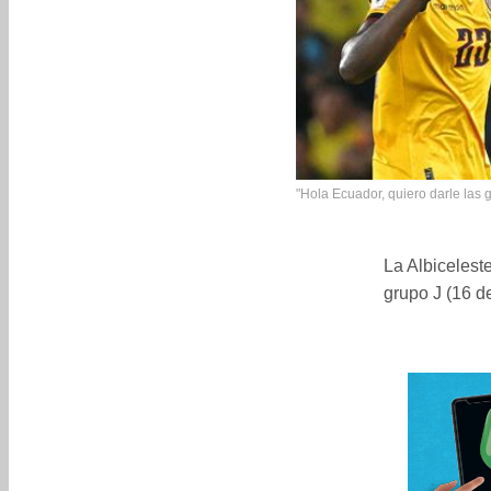
"Hola Ecuador, quiero darle las g
La Albiceleste
grupo J (16 de