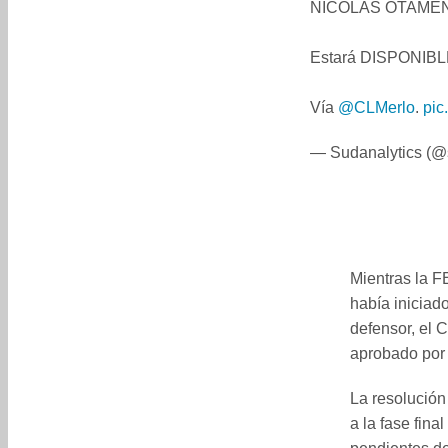
NICOLÁS OTAMEN
Estará DISPONIBLE
Vía
@CLMerlo
.
pic
— Sudanalytics (@
Mientras la F
había iniciad
defensor, el C
aprobado por 
La resolución
a la fase fina