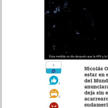
Esta medida se dio después que la AFA y la F
1
Nicolás 
estar en 
del Mundi
0
anunciar
deja sin 
0
acarrearo
sudameri