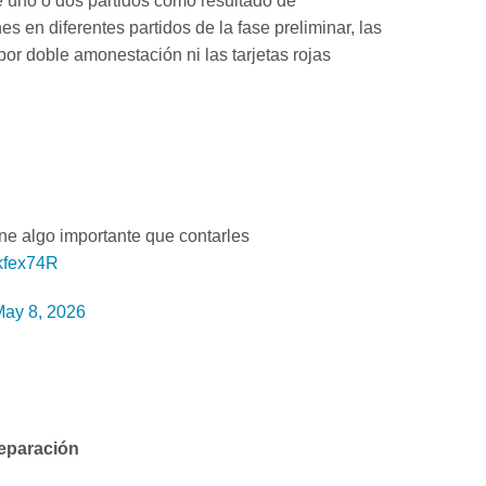
 uno o dos partidos como resultado de
s en diferentes partidos de la fase preliminar, las
 por doble amonestación ni las tarjetas rojas
ne algo importante que contarles
2kfex74R
ay 8, 2026
reparación