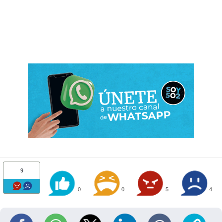
9
0
0
5
4