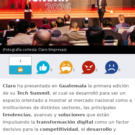
(Fotografía cortesía: Claro Empresas)
1
0
1
0
0
Claro
ha presentado en
Guatemala
la primera edición
de su
Tech Summit
, el cual se desarrolló para ser un
espacio orientado a mostrar al mercado nacional como a
instituciones de distintos sectores, las principales
tendencias
, avances y
soluciones
que están
impulsando la
transformación digital
como un factor
decisivo para la
competitividad
, el
desarrollo
y