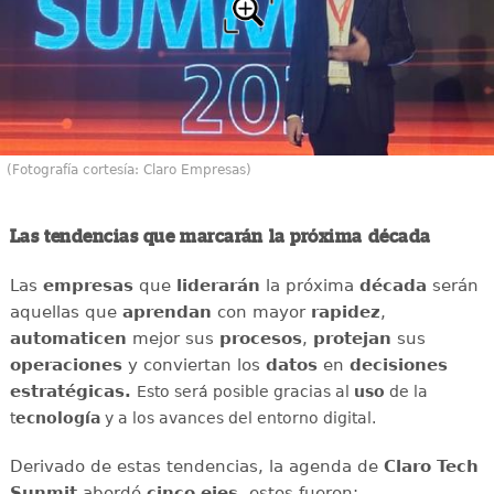
(Fotografía cortesía: Claro Empresas)
Las tendencias que marcarán la próxima década
Las
empresas
que
liderarán
la próxima
década
serán
aquellas que
aprendan
con mayor
rapidez
,
automaticen
mejor sus
procesos
,
protejan
sus
operaciones
y conviertan los
datos
en
decisiones
estratégicas.
Esto será posible gracias al
uso
de la
t
ecnología
y a los avances del entorno digital.
Derivado de estas tendencias, la agenda de
Claro Tech
Sunmit
abordó
cinco ejes
, estos fueron: