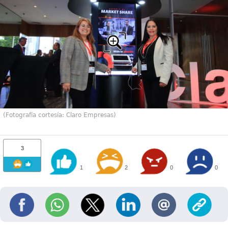
(Fotografía cortesía: Claro Empresas)
3
1
2
0
0