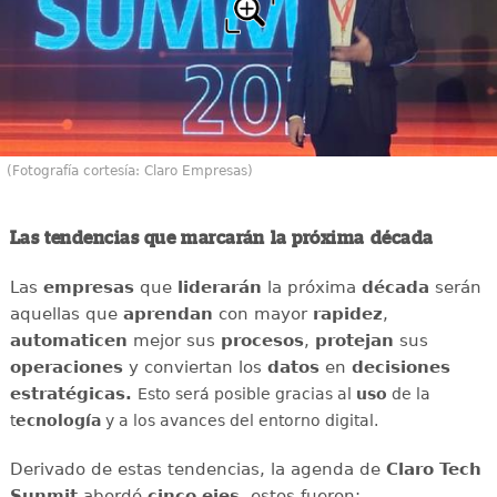
(Fotografía cortesía: Claro Empresas)
Las tendencias que marcarán la próxima década
Las
empresas
que
liderarán
la próxima
década
serán
aquellas que
aprendan
con mayor
rapidez
,
automaticen
mejor sus
procesos
,
protejan
sus
operaciones
y conviertan los
datos
en
decisiones
estratégicas.
Esto será posible gracias al
uso
de la
t
ecnología
y a los avances del entorno digital.
Derivado de estas tendencias, la agenda de
Claro Tech
Sunmit
abordó
cinco ejes
, estos fueron: