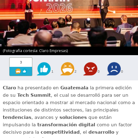
(Fotografía cortesía: Claro Empresas)
3
1
2
0
0
Claro
ha presentado en
Guatemala
la primera edición
de su
Tech Summit
, el cual se desarrolló para ser un
espacio orientado a mostrar al mercado nacional como a
instituciones de distintos sectores, las principales
tendencias
, avances y
soluciones
que están
impulsando la
transformación digital
como un factor
decisivo para la
competitividad
, el
desarrollo
y