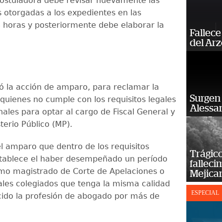
ostuladora debe revisar nuevamente las
s otorgadas a los expedientes en las
8 horas y posteriormente debe elaborar la
Fallece
del Ar
tó la acción de amparo, para reclamar la
Surgen 
 quienes no cumple con los requisitos legales
Alessan
nales para optar al cargo de Fiscal General y
sterio Público (MP).
l amparo que dentro de los requisitos
Trágico
stablece el haber desempeñado un período
falleci
mo magistrado de Corte de Apelaciones o
Mejica
nales colegiados que tenga la misma calidad
ESPECIAL
cido la profesión de abogado por más de