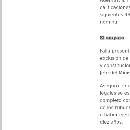
Además, la P
calificacione
siguientes 4
nómina.
El amparo
Falla presen
exclusión de
y constitucio
Jefe del Mini
Aseguró en e
legales se e
completo co
de los tribu
o haber ejer
diez años.