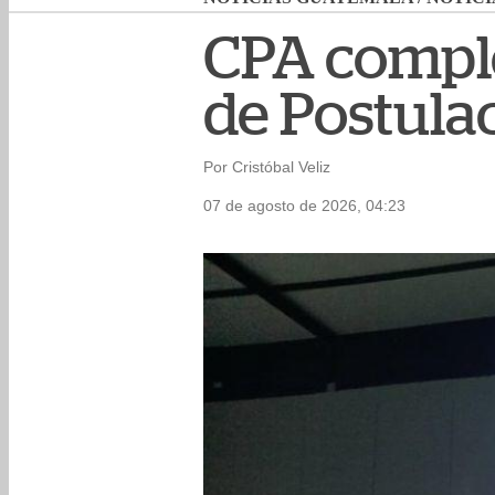
CPA comple
de Postula
Por Cristóbal Veliz
07 de agosto de 2026, 04:23