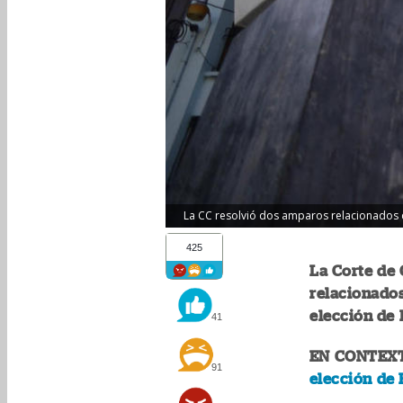
La CC resolvió dos amparos relacionados co
425
La Corte de
relacionados
elección de 
41
EN CONTEX
91
elección de 