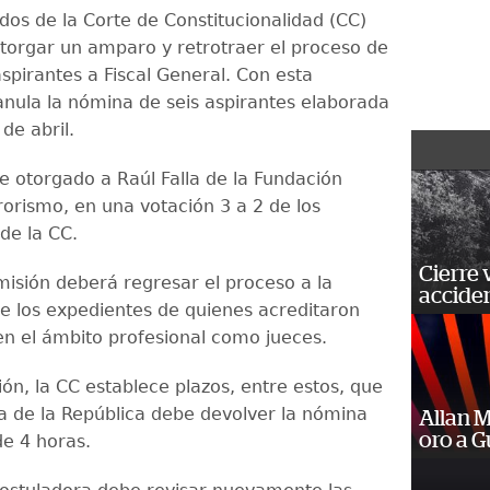
dos de la Corte de Constitucionalidad (CC)
otorgar un amparo y retrotraer el proceso de
spirantes a Fiscal General. Con esta
 anula la nómina de seis aspirantes elaborada
 de abril.
e otorgado a Raúl Falla de la Fundación
rorismo, en una votación 3 a 2 de los
de la CC.
Cierre 
misión deberá regresar el proceso a la
acciden
 de los expedientes de quienes acreditaron
en el ámbito profesional como jueces.
ión, la CC establece plazos, entre estos, que
ia de la República debe devolver la nómina
Allan 
oro a 
de 4 horas.