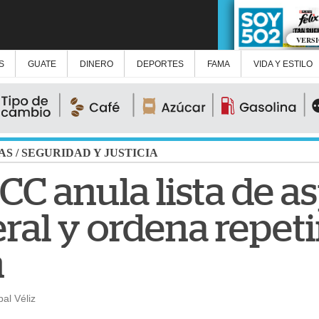
VERS
S
GUATE
DINERO
DEPORTES
FAMA
VIDA Y ESTILO
AS
/
SEGURIDAD Y JUSTICIA
C anula lista de as
ral y ordena repeti
n
al Véliz