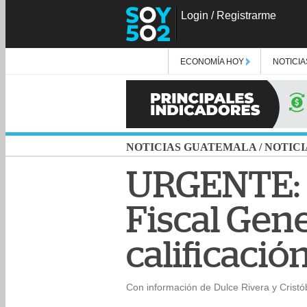
Login
/
Registrarme
ECONOMÍA HOY
NOTICIA
NOTICIAS GUATEMALA
/
NOTICI
URGENTE: C
Fiscal Gene
calificació
Con información de Dulce Rivera y Cristób