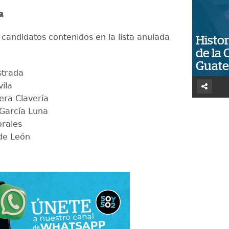
da
 candidatos contenidos en la lista anulada
Histor
de la 
Guat
strada
ila
vera Clavería
 García Luna
orales
de León