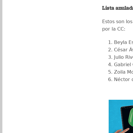
Lista anula
Estos son los
por la CC:
Beyla E
César Áv
Julio Ri
Gabriel
Zoila M
Néctor 