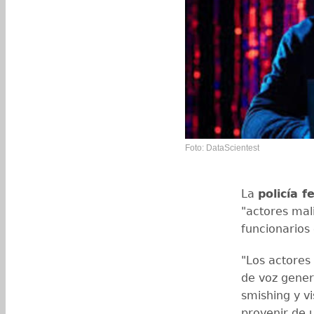
Foto: DataScientest
La
policía f
"actores mal
funcionarios
"Los actores
de voz gener
smishing y v
provenir de 