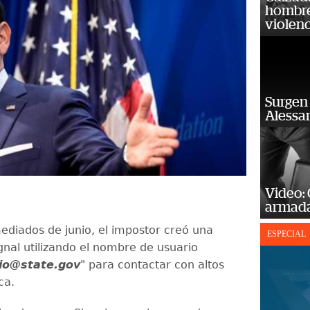
hombre 
violenc
Surgen 
Alessan
Video:
armada
mediados de junio, el impostor creó una
ESPECIAL
gnal utilizando el nombre de usuario
io@state.gov
" para contactar con altos
ca.