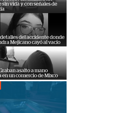
sin vida y con señales de
ia
detalles del accidente donde
dra Mejicano cayó al vacío
 Graban asalto a mano
 en un comercio de Mixco