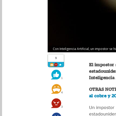
Con Inteligencia Artificial, un impostor se 
9
El impostor 
estadounide
Inteligencia 
1
OTRAS NOTI
4
al cobre y 
3
Un impostor s
estadounide