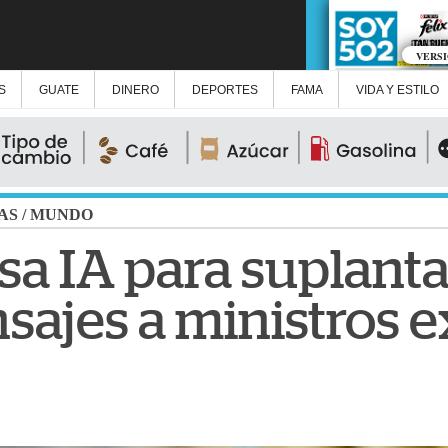
VERS
S
GUATE
DINERO
DEPORTES
FAMA
VIDA Y ESTILO
AS
/
MUNDO
sa IA para suplanta
sajes a ministros e