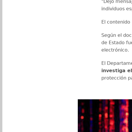
"Dejó mensaj
individuos es
El contenido
Según el do
de Estado fu
electrónico.
El Departame
investiga e
protección pa