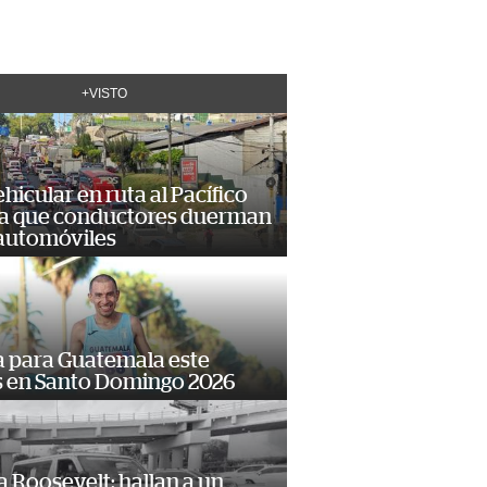
+VISTO
hicular en ruta al Pacífico
a que conductores duerman
 automóviles
 para Guatemala este
s en Santo Domingo 2026
 Roosevelt: hallan a un