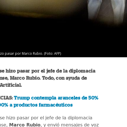
hizo pasar por Marco Rubio. (Foto: AFP)
se hizo pasar por el jefe de la diplomacia
nse, Marco Rubio. Todo, con ayuda de
Artificial.
CIAS:
Trump contempla aranceles de 50%
200% a productos farmacéuticos
e hizo pasar por el jefe de la diplomacia
nse,
Marco Rubio
, y envió mensajes de voz