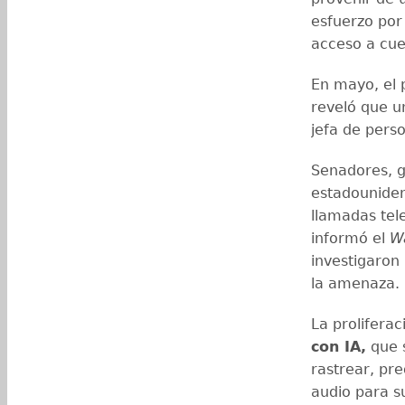
esfuerzo por
acceso a cue
En mayo, el 
reveló que un
jefa de pers
Senadores, 
estadouniden
llamadas tel
informó el
Wa
investigaron
la amenaza.
La prolifera
con IA,
que s
rastrear, pr
audio para su