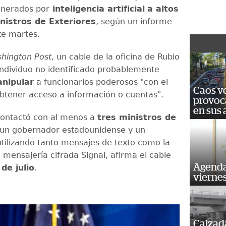
enerados por
inteligencia artificial
a altos
nistros de Exteriores
, según un informe
te martes.
hington Post
, un cable de la oficina de Rubio
individuo no identificado probablemente
nipular
a funcionarios poderosos "con el
Caos ve
obtener acceso a información o cuentas".
provoc
en sus
contactó con al menos a
tres ministros de
 un gobernador estadounidense y un
utilizando tanto mensajes de texto como la
 mensajería cifrada Signal, afirma el cable
Agenda
de julio
.
vierne
Calzada