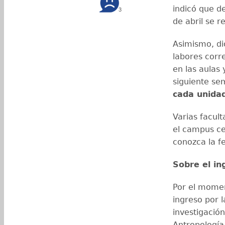
indicó que d
3
de abril se 
Asimismo, di
labores corre
en las aulas
siguiente se
cada unida
Varias facult
el campus ce
conozca la f
Sobre el in
Por el mome
ingreso por l
investigación
Antropología