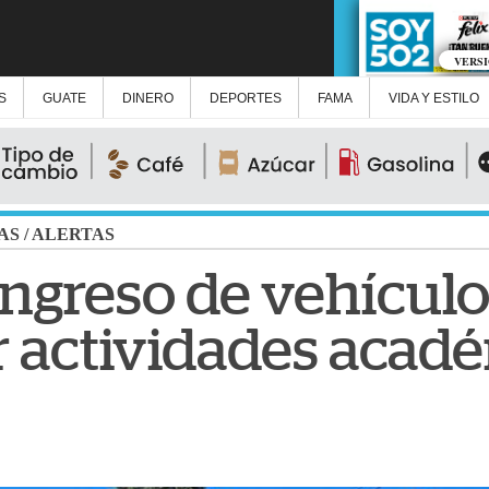
VERS
S
GUATE
DINERO
DEPORTES
FAMA
VIDA Y ESTILO
AS
/
ALERTAS
 ingreso de vehícul
r actividades acad