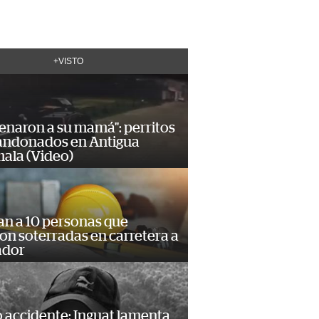
+VISTO
enaron a su mamá": perritos
andonados en Antigua
ala (Video)
an a 10 personas que
n soterradas en carretera a
ador
 accidente: Inguat lamenta