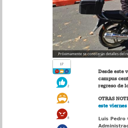
Próximamente se conocerán detalles del re
17
Desde este v
campus centr
regreso de l
2
OTRAS NOTI
4
este viernes
8
Luis Pedro 
Administrac