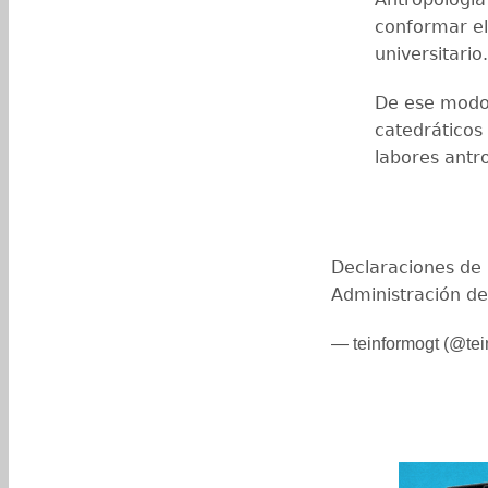
conformar el
universitario.
De ese modo,
catedráticos 
labores antr
Declaraciones de L
Administración d
— teinformogt (@tei