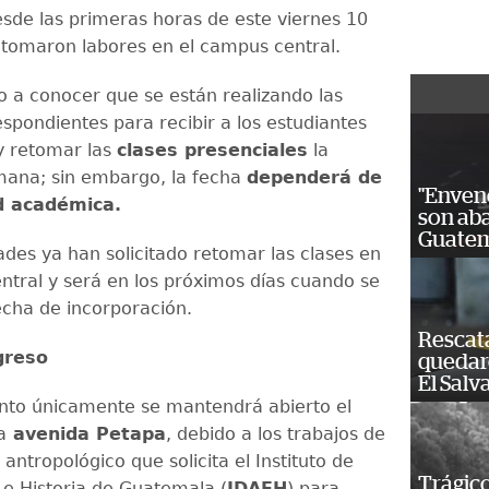
esde las primeras horas de este viernes 10
retomaron labores en el campus central.
o a conocer que se están realizando las
spondientes para recibir a los estudiantes
 y retomar las
clases presenciales
la
mana; sin embargo, la fecha
dependerá de
"Enven
d académica.
son ab
Guatem
ades ya han solicitado retomar las clases en
ntral y será en los próximos días cuando se
echa de incorporación.
Rescat
greso
quedaro
El Salv
nto únicamente se mantendrá abierto el
a
avenida Petapa
, debido a los trabajos de
 antropológico que solicita el Instituto de
Trágico
 e Historia de Guatemala (
IDAEH
) para