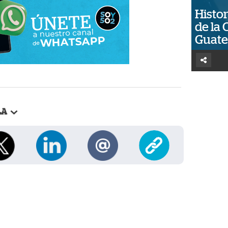
Histor
de la 
Guat
LA