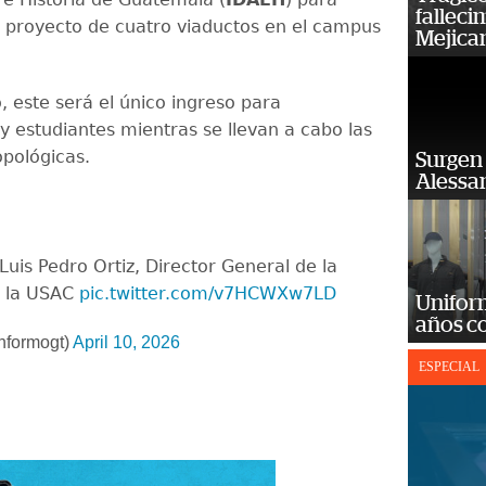
falleci
 proyecto de cuatro viaductos en el campus
Mejica
 este será el único ingreso para
y estudiantes mientras se llevan a cabo las
opológicas.
Surgen 
Alessan
uis Pedro Ortiz, Director General de la
e la USAC
pic.twitter.com/v7HCWXw7LD
Unifor
años c
nformogt)
April 10, 2026
ESPECIAL