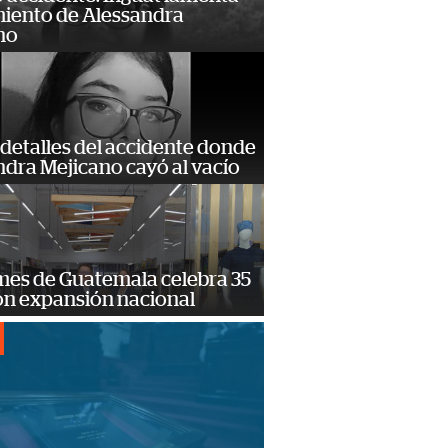
miento de Alessandra
no
detalles del accidente donde
dra Mejicano cayó al vacío
mes de Guatemala celebra 35
on expansión nacional