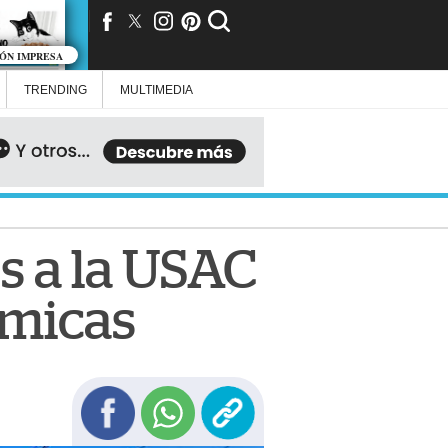
IÓN IMPRESA
TRENDING
MULTIMEDIA
os a la USAC
émicas