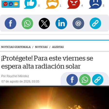
0
1
4
3
NOTICIAS GUATEMALA
/
NOTICIAS
/
ALERTAS
¡Protégete! Para este viernes se
espera alta radiación solar
Por Reychel Méndez
07 de agosto de 2026, 03:05