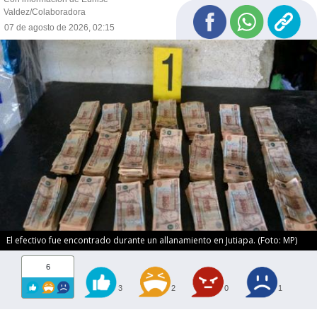
Valdez/Colaboradora
07 de agosto de 2026, 02:15
El efectivo fue encontrado durante un allanamiento en Jutiapa. (Foto: MP)
6
3
2
0
1