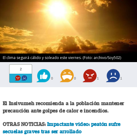
El clima seguirá cálido y soleado este viernes. (Foto: archivo/Soy502)
2
0
0
1
1
El Insivumeh recomienda a la población mantener
precaución ante golpes de calor e incendios.
OTRAS NOTICIAS:
Impactante video: peatón sufre
secuelas graves tras ser arrollado