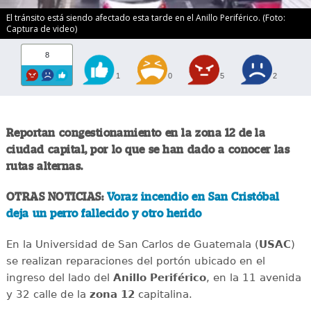
El tránsito está siendo afectado esta tarde en el Anillo Periférico. (Foto:
Captura de video)
8
1
0
5
2
Reportan congestionamiento en la zona 12 de la
ciudad capital, por lo que se han dado a conocer las
rutas alternas.
OTRAS NOTICIAS:
Voraz incendio en San Cristóbal
deja un perro fallecido y otro herido
En la Universidad de San Carlos de Guatemala (
USAC
)
se realizan reparaciones del portón ubicado en el
ingreso del lado del
Anillo
Periférico
, en la 11 avenida
y 32 calle de la
zona 12
capitalina.