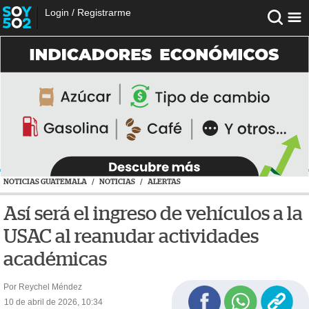
Login
/
Registrarme
NOTICIAS GUATEMALA
/
NOTICIAS
/
ALERTAS
Así será el ingreso de vehículos a la
USAC al reanudar actividades
académicas
Por Reychel Méndez
10 de abril de 2026, 10:34