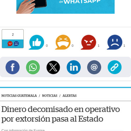
2
0
0
1
1
NOTICIAS GUATEMALA
/
NOTICIAS
/
ALERTAS
Dinero decomisado en operativo
por extorsión pasa al Estado
Con información de Eunise