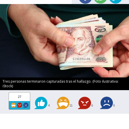
Tres personas terminaron capturadas tras el hallazgo. (Foto ilustrativa:
iStock)
27
4
11
6
6