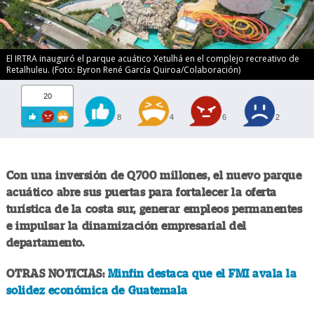
El IRTRA inauguró el parque acuático Xetulhá en el complejo recreativo de
Retalhuleu. (Foto: Byron René García Quiroa/Colaboración)
20
8
4
6
2
Con una inversión de Q700 millones, el nuevo parque
acuático abre sus puertas para fortalecer la oferta
turística de la costa sur, generar empleos permanentes
e impulsar la dinamización empresarial del
departamento.
OTRAS NOTICIAS:
Minfin destaca que el FMI avala la
solidez económica de Guatemala