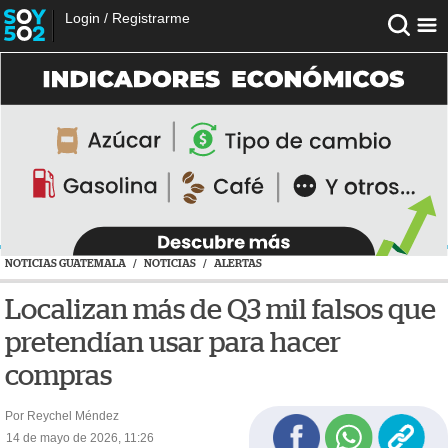
Login
/
Registrarme
NOTICIAS GUATEMALA
/
NOTICIAS
/
ALERTAS
Localizan más de Q3 mil falsos que
pretendían usar para hacer
compras
Por Reychel Méndez
14 de mayo de 2026, 11:26