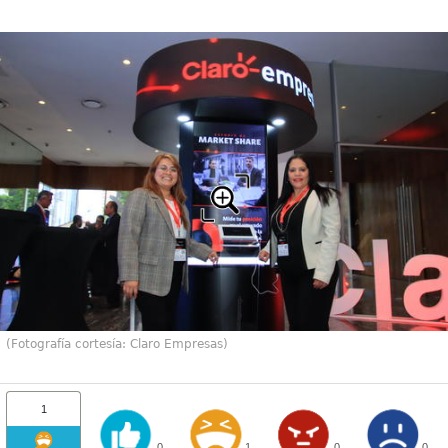
(Fotografía cortesía: Claro Empresas)
1
0
1
0
0