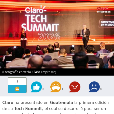
(Fotografía cortesía: Claro Empresas)
1
0
1
0
0
Claro
ha presentado en
Guatemala
la primera edición
de su
Tech Summit
, el cual se desarrolló para ser un