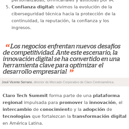
personalizadas, omnicanales y asistidas por IA.
Confianza digital:
vivimos la evolución de la
ciberseguridad técnica hacia la protección de la
continuidad, la reputación, la confianza y los
ingresos.
“
Los negocios enfrentan nuevos desafíos
de competitividad. Ante este escenario, la
innovación digital se ha convertido en una
herramienta clave para optimizar el
”
desarrollo empresarial
José Vicente Serrano
, director de Mercado Corporativo de Claro Centroamérica.
Claro Tech Summit
forma parte de una
plataforma
regional
impulsada para
promover
la
innovación
, el
intercambio
de
conocimient
o y la
adopción
de
tecnologías
que fortalezcan la
transformación digital
en América Latina.