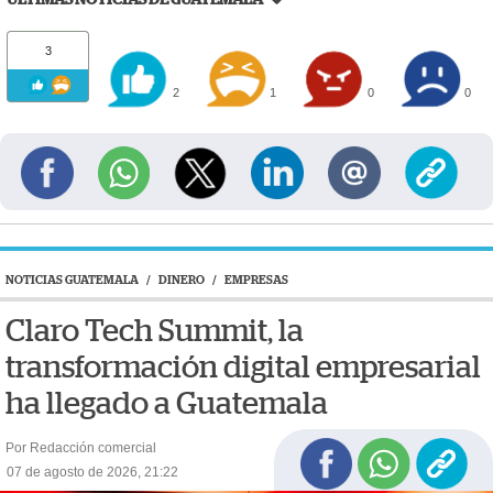
3
2
1
0
0
NOTICIAS GUATEMALA
/
DINERO
/
EMPRESAS
Claro Tech Summit, la
transformación digital empresarial
ha llegado a Guatemala
Por Redacción comercial
07 de agosto de 2026, 21:22