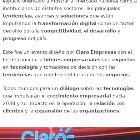
espacio orientado a mostrar al mercado nacional como a
instituciones de distintos sectores, las principales
tendencias
, avances y
soluciones
que están
impulsando la
transformación digital
como un factor
decisivo para la
competitividad
, el
desarrollo
y
progreso
del país.
Este fue un evento diseño por
Claro Empresas
con el
fin de conectar a
líderes empresariales
con
expertos
en
tecnología
y tomadores de decisión con las
tendencias
que redefinen el futuro de los
negocios
.
Todos reunidos para un
diálogo
sobre las
tecnologías
que impulsarán el
crecimiento empresarial
hacia
2030 y su impacto en la operación, la
relación
con
clientes
y la
expansión
de las
organizaciones
.