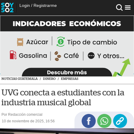
Login
/
Registrarme
NOTICIAS GUATEMALA
/
DINERO
/
EMPRESAS
UVG conecta a estudiantes con la
industria musical global
Por Redacción comercial
10 de noviembre de 2025, 16:56