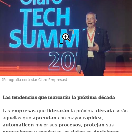
(Fotografía cortesía: Claro Empresas)
Las tendencias que marcarán la próxima década
Las
empresas
que
liderarán
la próxima
década
serán
aquellas que
aprendan
con mayor
rapidez
,
automaticen
mejor sus
procesos
,
protejan
sus