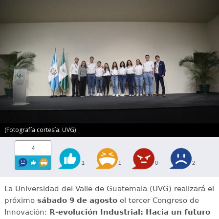
(Fotografía cortesía: UVG)
4
1
1
0
2
La Universidad del Valle de Guatemala (UVG) realizará el
próximo
sábado 9 de agosto
el tercer Congreso de
Innovación:
R-evolución Industrial: Hacia un futuro