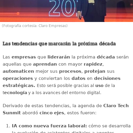
(Fotografía cortesía: Claro Empresas)
Las tendencias que marcarán la próxima década
Las
empresas
que
liderarán
la próxima
década
serán
aquellas que
aprendan
con mayor
rapidez
,
automaticen
mejor sus
procesos
,
protejan
sus
operaciones
y conviertan los
datos
en
decisiones
estratégicas.
Esto será posible gracias al
uso
de la
t
ecnología
y a los avances del entorno digital.
Derivado de estas tendencias, la agenda de
Claro Tech
Sunmit
abordó
cinco ejes
, estos fueron:
IA como nueva fuerza laboral:
cómo se desarrolla