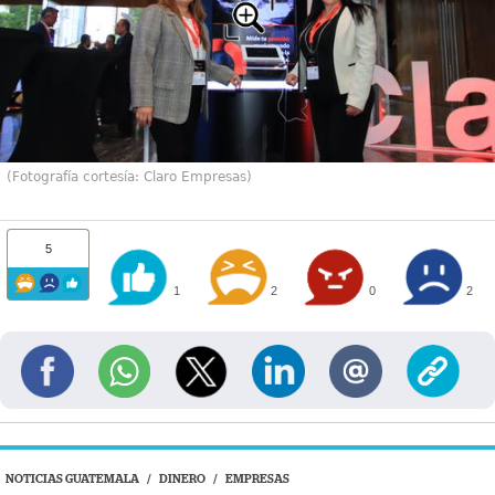
(Fotografía cortesía: Claro Empresas)
5
1
2
0
2
NOTICIAS GUATEMALA
/
DINERO
/
EMPRESAS