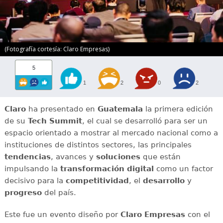
(Fotografía cortesía: Claro Empresas)
5
1
2
0
2
Claro
ha presentado en
Guatemala
la primera edición
de su
Tech Summit
, el cual se desarrolló para ser un
espacio orientado a mostrar al mercado nacional como a
instituciones de distintos sectores, las principales
tendencias
, avances y
soluciones
que están
impulsando la
transformación digital
como un factor
decisivo para la
competitividad
, el
desarrollo
y
progreso
del país.
Este fue un evento diseño por
Claro Empresas
con el