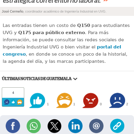
”
estratégica con el entorno laboral.
José Cermeño
, coordinador académico de Ingeniería Industrial en UVG.
Las entradas tienen un costo de
Q150
para estudiantes
UVG y
Q175
para público externo
. Para más
información, se puede consultar las redes sociales de
Ingeniería Industrial UVG o bien visitar el
portal del
congreso
, en donde se conoce un poco de la historial,
la agenda del día, y las marcas participantes.
ÚLTIMAS NOTICIAS DE GUATEMALA
4
1
1
0
2