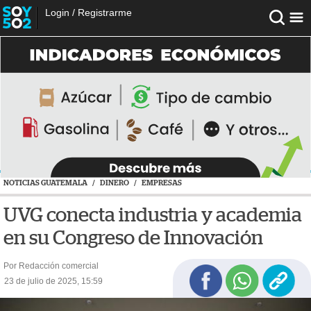
Login
/
Registrarme
NOTICIAS GUATEMALA
/
DINERO
/
EMPRESAS
UVG conecta industria y academia
en su Congreso de Innovación
Por Redacción comercial
23 de julio de 2025, 15:59