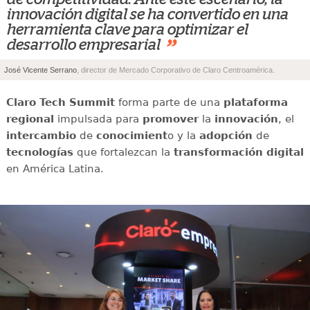
innovación digital se ha convertido en una
herramienta clave para optimizar el
”
desarrollo empresarial
José Vicente Serrano
, director de Mercado Corporativo de Claro Centroamérica.
Claro Tech Summit
forma parte de una
plataforma
regional
impulsada para
promover
la
innovación
, el
intercambio
de
conocimient
o y la
adopción
de
tecnologías
que fortalezcan la
transformación digital
en América Latina.