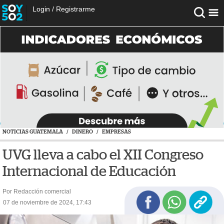
Login
/
Registrarme
NOTICIAS GUATEMALA
/
DINERO
/
EMPRESAS
UVG lleva a cabo el XII Congreso
Internacional de Educación
Por Redacción comercial
07 de noviembre de 2024, 17:43