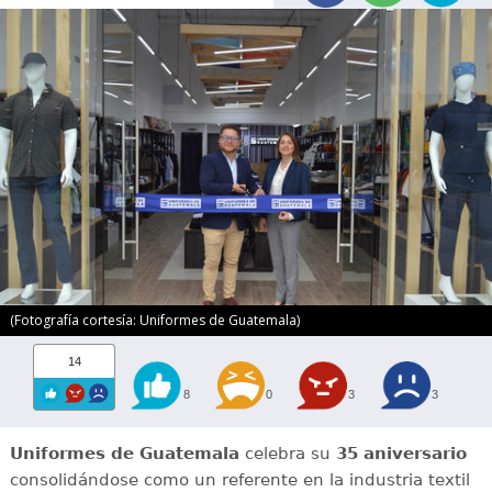
(Fotografía cortesía: Uniformes de Guatemala)
14
8
0
3
3
Uniformes de Guatemala
celebra su
35 aniversario
consolidándose como un referente en la industria textil