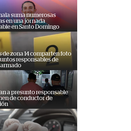
ala suma numerosas
as en una jornada
dable en Santo Domingo
s de zona 14 comparten foto
suntos responsables de
 armado
an a presunto responsable
imen de conductor de
ión