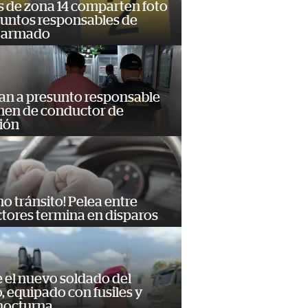
s de zona 14 comparten foto
suntos responsables de
 armado
an a presunto responsable
imen de conductor de
ión
no tránsito! Pelea entre
tores termina en disparos
e el nuevo soldado del
o, equipado con fusiles y
 nocturna