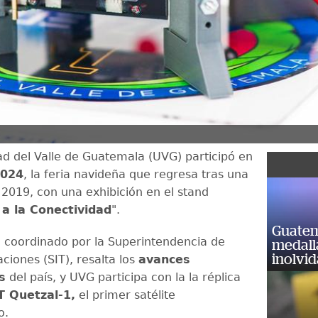
ad del Valle de Guatemala (UVG) participó en
2024
, la feria navideña que regresa tras una
2019, con una exhibición en el stand
 a la Conectividad
".
Guatem
, coordinado por la Superintendencia de
medall
inolvi
ciones (SIT), resalta los
avances
s
del país, y UVG participa con la la réplica
 Quetzal-1,
el primer satélite
o.