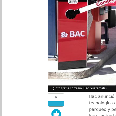
(Fotografía cortesía: Bac Guatemala)
Bac anunció 
0
tecnológica 
parqueo y pea
los clientes