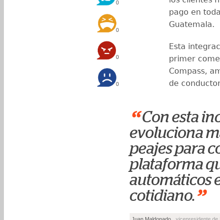
0
pago en toda
Guatemala.
0
Esta integra
0
primer comer
Compass, amp
de conductor
0
“
Con esta i
evoluciona má
peajes para c
plataforma qu
automáticos e
”
cotidiano.
Juan Maldonado
, vicepresidente de