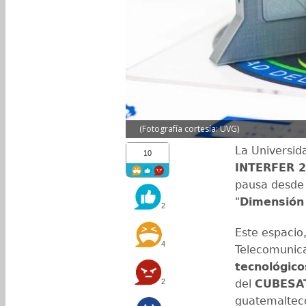
(Fotografía cortesía: UVG)
La Universid
10
INTERFER 
pausa desde 
"
Dimensión
2
Este espacio
4
Telecomunica
tecnológico
2
del
CUBESAT
guatemaltec