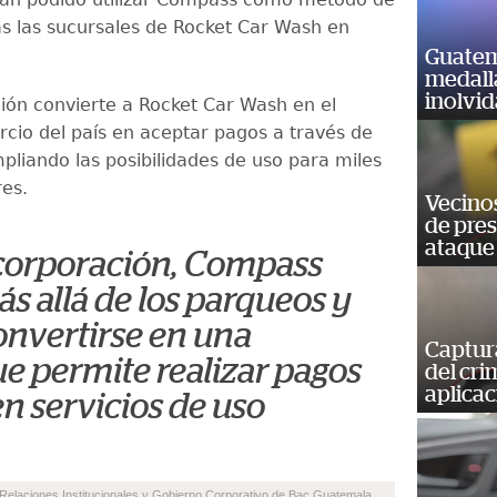
s las sucursales de Rocket Car Wash en
Guatem
medall
inolvi
ción convierte a Rocket Car Wash en el
cio del país en aceptar pagos a través de
liando las posibilidades de uso para miles
es.
Vecino
de pre
ataque
ncorporación, Compass
s allá de los parqueos y
onvertirse en una
Captur
e permite realizar pagos
del cr
aplicac
n servicios de uso
 Relaciones Institucionales y Gobierno Corporativo de Bac Guatemala.