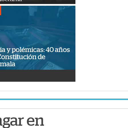
ia y polémicas: 40 años
Constitución de
emala
agar en