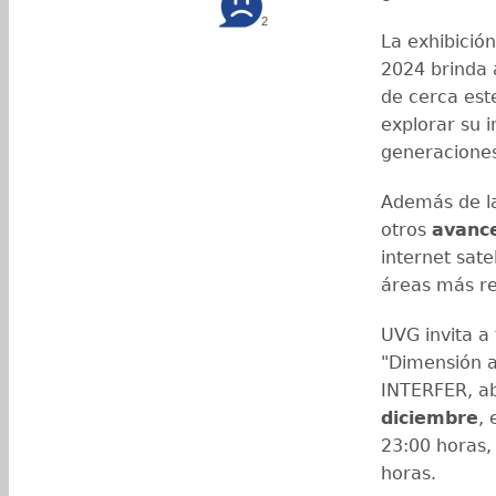
2
La exhibició
2024 brinda 
de cerca es
explorar su 
generacione
Además de la
otros
avance
internet sate
áreas más r
UVG invita a
"Dimensión a
INTERFER, ab
diciembre
, 
23:00 horas,
horas.