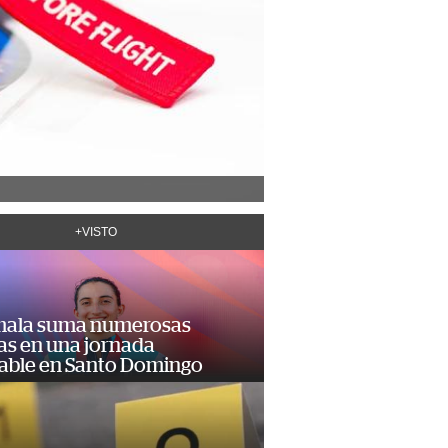
+VISTO
ala suma numerosas
as en una jornada
dable en Santo Domingo