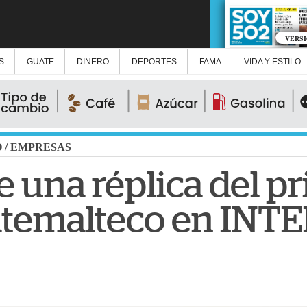
VERS
S
GUATE
DINERO
DEPORTES
FAMA
VIDA Y ESTILO
O
/
EMPRESAS
 una réplica del p
guatemalteco en IN