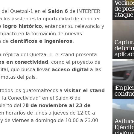
Vecino
de pre
n del Quetzal-1 en el
Salón 6
de INTERFER
ataque
a los asistentes la oportunidad de conocer
te
logro histórico
, entender su relevancia y
impacto en la formación de nuevas
s de
científicos e ingenieros
.
Captur
del cr
aplicac
 réplica del Quetzal-1, el stand presenta
s en conectividad
, como el proyecto de
lital, que busca llevar
acceso digital
a las
emotas del país.
¡En ple
 todos los guatemaltecos a
visitar el stand
conduc
 la Conectividad" en el Salón 6 de
ierto del 2
8 de noviembre al 23 de
en horarios de lunes a jueves de 12:00 a
 y de viernes a domingo de 10:00 a 23:00
Así luc
Ejércit
visión