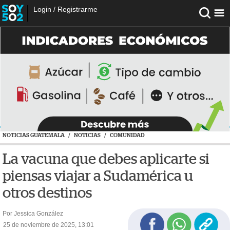
Login
/
Registrarme
NOTICIAS GUATEMALA
/
NOTICIAS
/
COMUNIDAD
La vacuna que debes aplicarte si
piensas viajar a Sudamérica u
otros destinos
Por Jessica González
25 de noviembre de 2025, 13:01