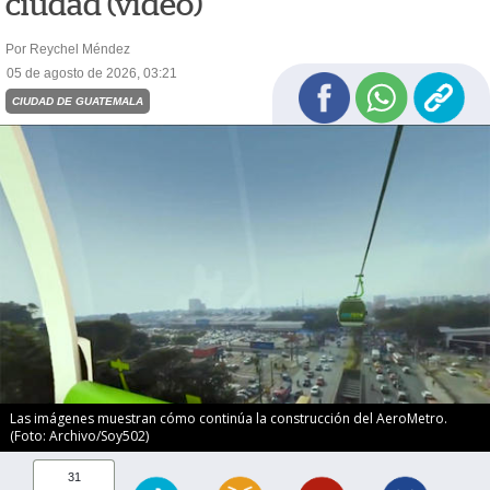
ciudad (video)
Por Reychel Méndez
05 de agosto de 2026, 03:21
CIUDAD DE GUATEMALA
Las imágenes muestran cómo continúa la construcción del AeroMetro.
(Foto: Archivo/Soy502)
31