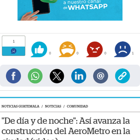
1
0
0
0
1
NOTICIAS GUATEMALA
/
NOTICIAS
/
COMUNIDAD
"De día y de noche": Así avanza la
construcción del AeroMetro en la