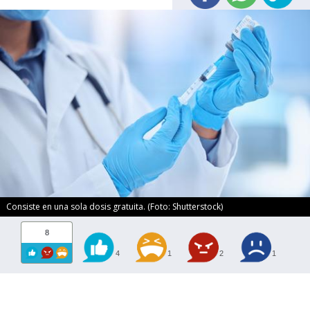
Consiste en una sola dosis gratuita. (Foto: Shutterstock)
8
4
1
2
1