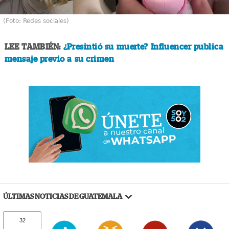
(Foto: Redes sociales)
LEE TAMBIÉN:
¿Presintió su muerte? Influencer publica
mensaje previo a su crimen
ÚLTIMAS NOTICIAS DE GUATEMALA
32