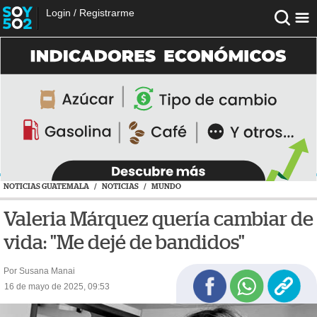
Login
/
Registrarme
NOTICIAS GUATEMALA
/
NOTICIAS
/
MUNDO
Valeria Márquez quería cambiar de
vida: "Me dejé de bandidos"
Por Susana Manai
16 de mayo de 2025, 09:53