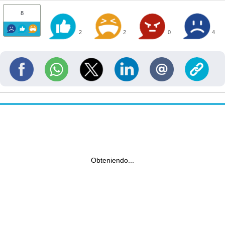
8
2
2
0
4
Obteniendo...