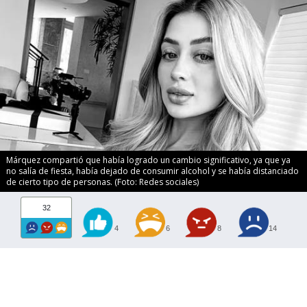
Márquez compartió que había logrado un cambio significativo, ya que ya
no salía de fiesta, había dejado de consumir alcohol y se había distanciado
de cierto tipo de personas. (Foto: Redes sociales)
32
4
6
8
14