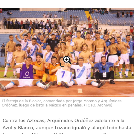
El festejo de la Bicolor, comandada por Jorge Moreno y Arquímides
Ordóñez, luego de batir a México en penales. (FOTO: Archivo)
Contra los Aztecas, Arquímides Ordóñez adelantó a la
Azul y Blanco, aunque Lozano igualó y alargó todo hasta