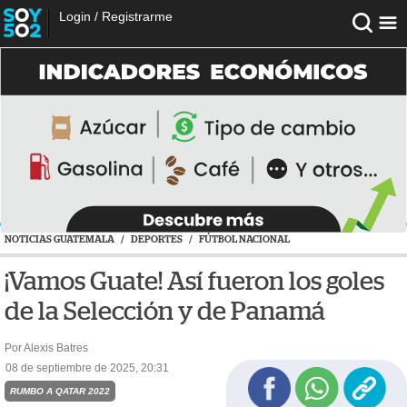
Login
/
Registrarme
NOTICIAS GUATEMALA
/
DEPORTES
/
FÚTBOL NACIONAL
¡Vamos Guate! Así fueron los goles
de la Selección y de Panamá
Por Alexis Batres
08 de septiembre de 2025, 20:31
RUMBO A QATAR 2022