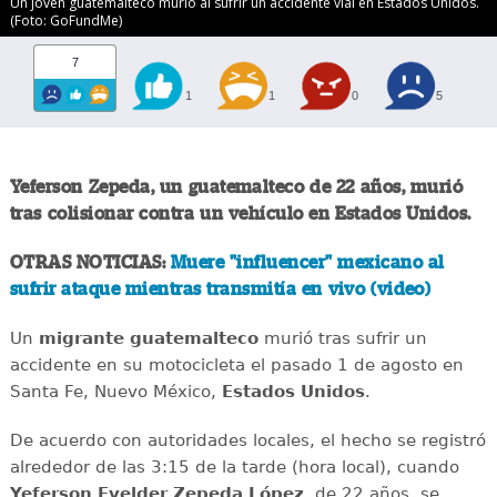
Un joven guatemalteco murió al sufrir un accidente vial en Estados Unidos.
(Foto: GoFundMe)
7
1
1
0
5
Yeferson Zepeda, un guatemalteco de 22 años, murió
tras colisionar contra un vehículo en Estados Unidos.
OTRAS NOTICIAS:
Muere "influencer" mexicano al
sufrir ataque mientras transmitía en vivo (video)
Un
migrante
guatemalteco
murió tras sufrir un
accidente en su motocicleta el pasado 1 de agosto en
Santa Fe, Nuevo México,
Estados
Unidos
.
De acuerdo con autoridades locales, el hecho se registró
alrededor de las 3:15 de la tarde (hora local), cuando
Yeferson Evelder Zepeda López
, de 22 años, se