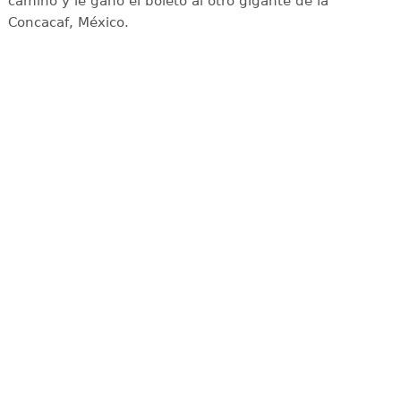
camino y le ganó el boleto al otro gigante de la
Concacaf, México.