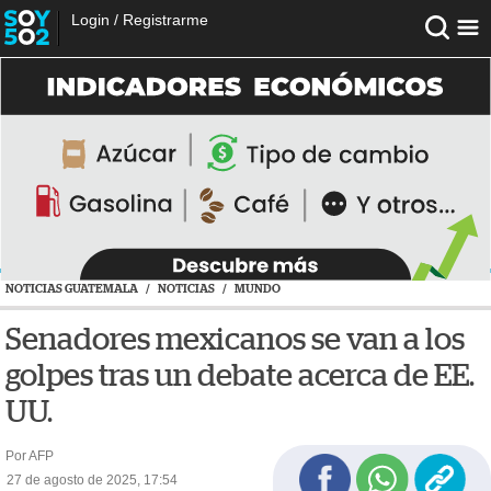
Login
/
Registrarme
NOTICIAS GUATEMALA
/
NOTICIAS
/
MUNDO
Senadores mexicanos se van a los
golpes tras un debate acerca de EE.
UU.
Por AFP
27 de agosto de 2025, 17:54