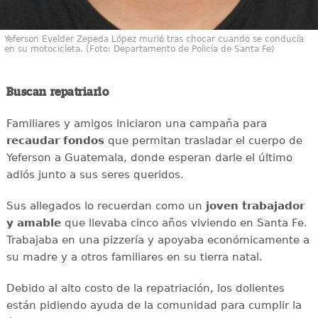
Yeferson Evelder Zepeda López murió tras chocar cuando se conducía
en su motocicleta. (Foto: Departamento de Policía de Santa Fe)
Buscan repatriarlo
Familiares y amigos iniciaron una campaña para
recaudar
fondos
que permitan trasladar el cuerpo de
Yeferson a Guatemala, donde esperan darle el último
adiós junto a sus seres queridos.
Sus allegados lo recuerdan como un
joven
trabajador
y amable
que llevaba cinco años viviendo en Santa Fe.
Trabajaba en una pizzería y apoyaba económicamente a
su madre y a otros familiares en su tierra natal.
Debido al alto costo de la repatriación, los dolientes
están pidiendo ayuda de la comunidad para cumplir la