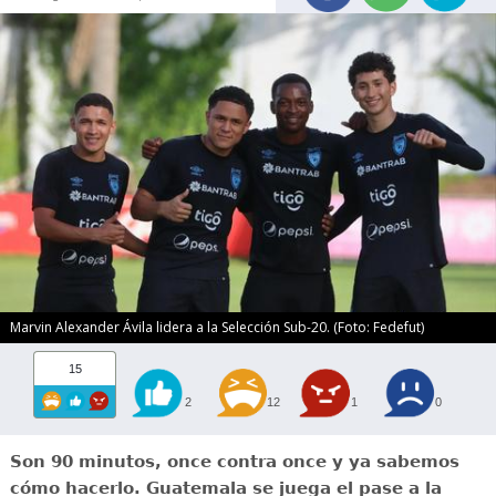
Marvin Alexander Ávila lidera a la Selección Sub-20. (Foto: Fedefut)
15
2
12
1
0
Son 90 minutos, once contra once y ya sabemos
cómo hacerlo. Guatemala se juega el pase a la