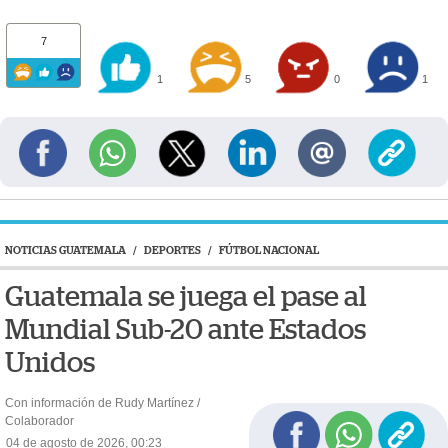
7
1
5
0
1
NOTICIAS GUATEMALA
/
DEPORTES
/
FÚTBOL NACIONAL
Guatemala se juega el pase al
Mundial Sub-20 ante Estados
Unidos
Con información de Rudy Martínez /
Colaborador
04 de agosto de 2026, 00:23