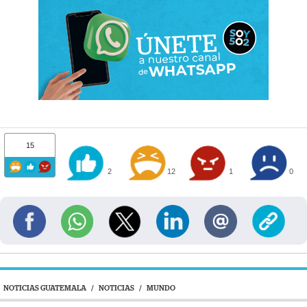
15
2
12
1
0
NOTICIAS GUATEMALA
/
NOTICIAS
/
MUNDO