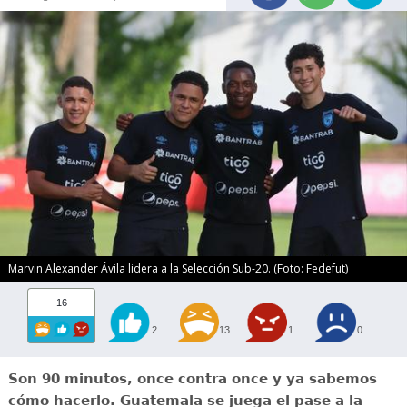
Marvin Alexander Ávila lidera a la Selección Sub-20. (Foto: Fedefut)
16
2
13
1
0
Son 90 minutos, once contra once y ya sabemos
cómo hacerlo. Guatemala se juega el pase a la