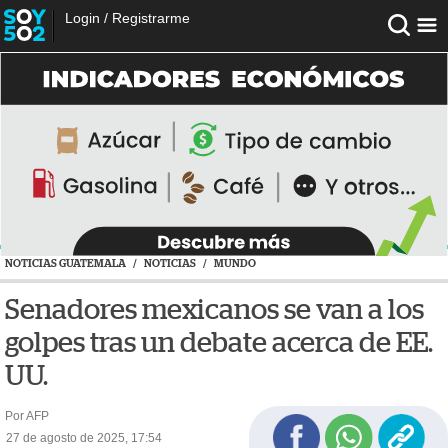
Login
/
Registrarme
NOTICIAS GUATEMALA
/
NOTICIAS
/
MUNDO
Senadores mexicanos se van a los
golpes tras un debate acerca de EE.
UU.
Por AFP
27 de agosto de 2025, 17:54