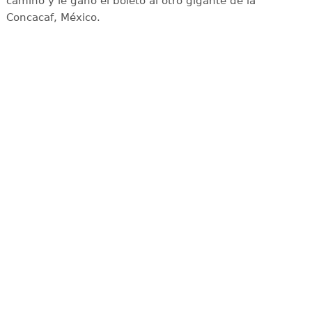
camino y le ganó el boleto al otro gigante de la
Concacaf, México.