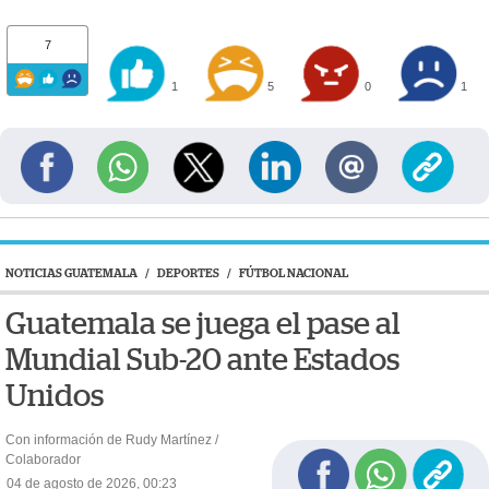
7
1
5
0
1
NOTICIAS GUATEMALA
/
DEPORTES
/
FÚTBOL NACIONAL
Guatemala se juega el pase al
Mundial Sub-20 ante Estados
Unidos
Con información de Rudy Martínez /
Colaborador
04 de agosto de 2026, 00:23