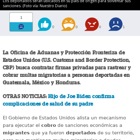
Los deportados serán ubicados en su país de origen para solventar sus
sanciones. (Foto vía: Nuestro Diario)
1
0
0
0
1
La Oficina de Aduanas y Protección Fronteriza de
Estados Unidos (U.S. Customs and Border Protection,
CBP) busca contratar firmas privadas para rastrear y
cobrar multas migratorias a personas deportadas en
Guatemala, México y Honduras.
OTRAS NOTICIAS:
Hijo de Joe Biden confirma
complicaciones de salud de su padre
El Gobierno de Estados Unidos alista un mecanismo
para ejecutar el
cobro
de sanciones económicas a
migrantes
que ya fueron
deportados
de su territorio,